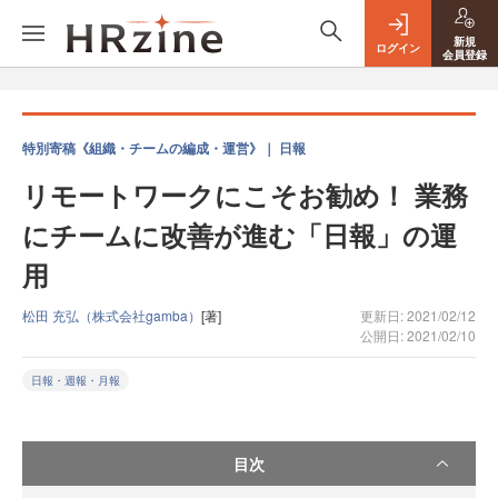
新規
ログイン
会員登録
特別寄稿《組織・チームの編成・運営》｜ 日報
リモートワークにこそお勧め！ 業務
にチームに改善が進む「日報」の運
用
松田 充弘（株式会社gamba）
[著]
更新日: 2021/02/12
公開日: 2021/02/10
日報・週報・月報
目次