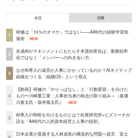
今日
月間
研修は「10％のオマケ」ではない——AI時代の経験学習加
1
速術
NEW
生成AIがマネジメントにもたらす本質的変化は、業務効率
2
化ではなく「メンバーへの向き合い方」
なぜAI導入の成否が人事にかかっているのか？AIネイティブ
3
組織をつくる「組織OS」という視点
【動画】研修の「やりっぱなし」と「行動変容」を分けた
4
もの〜川崎重工業・人事担当者の執念の取り組み～（喜瀬
川蒼太氏・坂井風太氏）
NEW
AI導入の明暗を分けるものとは？松尾研究所×ビズリーチが
5
語る「AI時代の人的資本経営と人事の役割」
日本企業が直面する人材成長の構造的な問題へ提言 富士
6