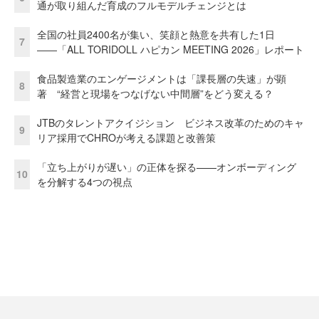
通が取り組んだ育成のフルモデルチェンジとは
全国の社員2400名が集い、笑顔と熱意を共有した1日
7
――「ALL TORIDOLL ハピカン MEETING 2026」レポート
食品製造業のエンゲージメントは「課長層の失速」が顕
8
著 “経営と現場をつなげない中間層”をどう変える？
JTBのタレントアクイジション ビジネス改革のためのキャ
9
リア採用でCHROが考える課題と改善策
「立ち上がりが遅い」の正体を探る——オンボーディング
10
を分解する4つの視点