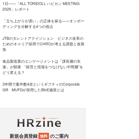
1日――「ALL TORIDOLL ハピカン MEETING
2026」レポート
「立ち上がりが遅い」の正体を探る——オンボー
ディングを分解する4つの視点
JTBのタレントアクイジション ビジネス改革の
ためのキャリア採用でCHROが考える課題と改善
策
食品製造業のエンゲージメントは「課長層の失
速」が顕著 “経営と現場をつなげない中間層”を
どう変える？
3年間で案件数4倍というギフティのCorporate
Gift MUFGが採用したBtoE施策とは
新規会員登録
のご案内
無料