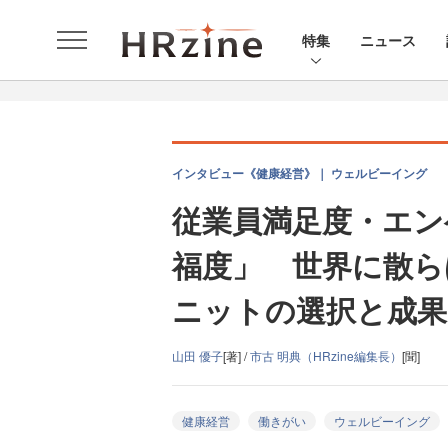
特集
ニュース
インタビュー《健康経営》｜ ウェルビーイング
従業員満足度・エン
福度」 世界に散ら
ニットの選択と成果
山田 優子
[著] /
市古 明典（HRzine編集長）
[聞]
健康経営
働きがい
ウェルビーイング