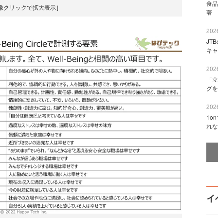
食品
像クリックで拡大表示］
著 
2026
JT
キャ
2026
「立
グを
2026
1o
れな
イ