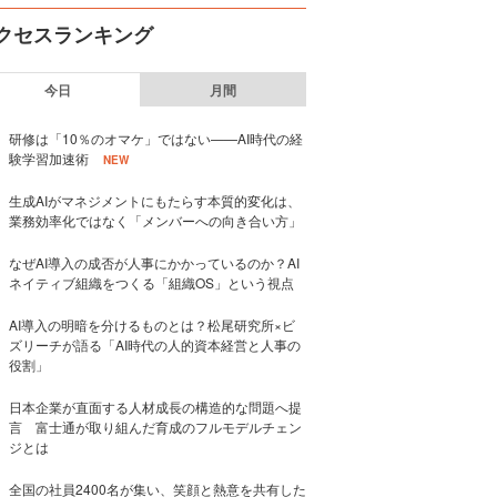
クセスランキング
今日
月間
研修は「10％のオマケ」ではない——AI時代の経
験学習加速術
NEW
生成AIがマネジメントにもたらす本質的変化は、
業務効率化ではなく「メンバーへの向き合い方」
なぜAI導入の成否が人事にかかっているのか？AI
ネイティブ組織をつくる「組織OS」という視点
AI導入の明暗を分けるものとは？松尾研究所×ビ
ズリーチが語る「AI時代の人的資本経営と人事の
役割」
日本企業が直面する人材成長の構造的な問題へ提
言 富士通が取り組んだ育成のフルモデルチェン
ジとは
全国の社員2400名が集い、笑顔と熱意を共有した