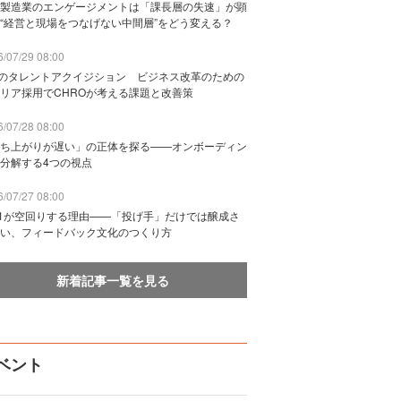
製造業のエンゲージメントは「課長層の失速」が顕
“経営と現場をつなげない中間層”をどう変える？
/07/29 08:00
Bのタレントアクイジション ビジネス改革のための
リア採用でCHROが考える課題と改善策
/07/28 08:00
ち上がりが遅い」の正体を探る——オンボーディン
分解する4つの視点
/07/27 08:00
n1が空回りする理由——「投げ手」だけでは醸成さ
い、フィードバック文化のつくり方
新着記事一覧を見る
ベント