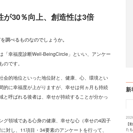
が30％向上、創造性は3倍
何を調べるものなのでしょうか。
幸福度診断Well-BeingCircle」といい、アンケー
ものです。
社会的地位といった地位財と、健康、心、環境とい
間的に幸福度が上がりますが、幸せは何ヵ月も持続
新
域と呼ばれる後者は、幸せが持続することが分かっ
2026
グ領域である心身の健康、幸せな心（幸せの4因子
【動
に対し、11項目・34要素のアンケートを行って、
たも