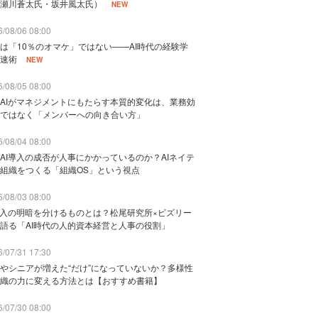
瀬川蒼太氏・坂井風太氏）
NEW
/08/06 08:00
は「10％のオマケ」ではない——AI時代の経験学
速術
NEW
/08/05 08:00
AIがマネジメントにもたらす本質的変化は、業務効
ではなく「メンバーへの向き合い方」
/08/04 08:00
AI導入の成否が人事にかかっているのか？AIネイテ
組織をつくる「組織OS」という視点
/08/03 08:00
導入の明暗を分けるものとは？松尾研究所×ビズリー
語る「AI時代の人的資本経営と人事の役割」
/07/31 17:30
やシニアが増えた“だけ”になっていないか？多様性
織の力に変える方法とは【おすすめ書籍】
/07/30 08:00