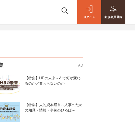
ログイン
新規
会員登録
集
AD
【特集】HRの未来～AIで何が変わ
るのか／変わらないのか
【特集】人的資本経営～人事のため
の知見・情報・事例のひろば～