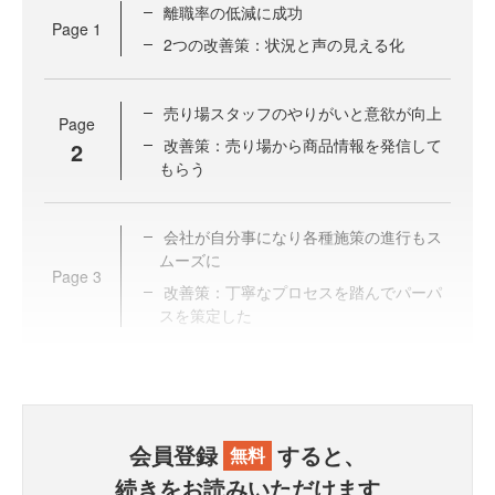
離職率の低減に成功
Page
1
2つの改善策：状況と声の見える化
売り場スタッフのやりがいと意欲が向上
Page
改善策：売り場から商品情報を発信して
2
もらう
会社が自分事になり各種施策の進行もス
ムーズに
Page
3
改善策：丁寧なプロセスを踏んでパーパ
スを策定した
会員登録
すると、
無料
続きをお読みいただけます