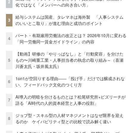
2
化ではなく「メンバーへの向き合い方」
給与システムは国産、タレマネは海外製 「人事システム
3
のいいとこ取り」が進む理由と成功のポイント
パート・有期雇用労働法の改正とは？ 2026年10月に変わる
4
「同一労働同一賃金ガイドライン」の内容
【動画】研修の「やりっぱなし」と「行動変容」を分けた
5
もの〜川崎重工業・人事担当者の執念の取り組み～（喜瀬
川蒼太氏・坂井風太氏）
1on1が空回りする理由——「投げ手」だけでは醸成されな
6
い、フィードバック文化のつくり方
AI導入の明暗を分けるものとは？松尾研究所×ビズリーチが
7
語る「AI時代の人的資本経営と人事の役割」
ジョブ型・スキル型の人材マネジメントはなぜ限界を迎え
8
るのか ケイパビリティ型との比較で読み解く違い