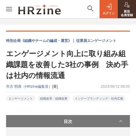
新規
ログイン
会員登録
特別企画《組織やチームの編成・運営》｜ 従業員エンゲージメント
エンゲージメント向上に取り組み組
織課題を改善した3社の事例 決め手
は社内の情報流通
市古 明典（HRzine編集長）
[著]
2023/06/12 08:00
エンゲージメント
組織改革・組織改善
インナーブランディング・社内広報
目次