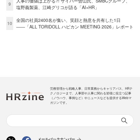
人事の価値は上がる?! サイバー曽山氏、SMBCグループ、
9
塩野義製薬、江崎グリコが語る「AI×HR」
全国の社員2400名が集い、笑顔と熱意を共有した1日
10
――「ALL TORIDOLL ハピカン MEETING 2026」レポート
労務管理から戦略人事、日常業務からキャリアパス、HRテ
クノロジーまで、人事部や人事に関わる皆様に役立つ記事
（ノウハウ、事例など）やニュースなどを提供するWebマ
ガジンです。
メールバックナンバー