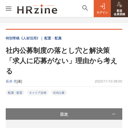
新規
ログイン
会員登録
特別寄稿《人材活用》｜ 配置・配属
社内公募制度の落とし穴と解決策
「求人に応募がない」理由から考え
る
長井 亮
[著]
2023/11/10 08:00
配属・配置
キャリア自律
社内公募
目次