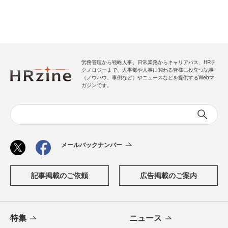
労務管理から戦略人事、日常業務からキャリアパス、HRテ
クノロジーまで、人事部や人事に関わる皆様に役立つ記事
（ノウハウ、事例など）やニュースなどを提供するWebマ
ガジンです。
メールバックナンバー
記事掲載のご依頼
広告掲載のご案内
特集
ニュース