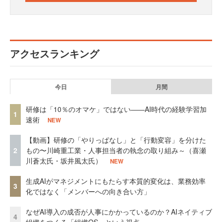
アクセスランキング
今日
月間
研修は「10％のオマケ」ではない——AI時代の経験学習加
1
速術
NEW
【動画】研修の「やりっぱなし」と「行動変容」を分けた
2
もの〜川崎重工業・人事担当者の執念の取り組み～（喜瀬
川蒼太氏・坂井風太氏）
NEW
生成AIがマネジメントにもたらす本質的変化は、業務効率
3
化ではなく「メンバーへの向き合い方」
なぜAI導入の成否が人事にかかっているのか？AIネイティブ
4
組織をつくる「組織OS」という視点