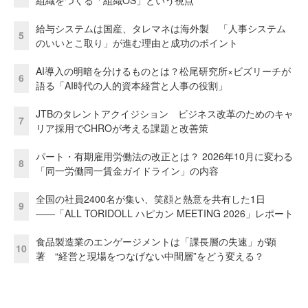
給与システムは国産、タレマネは海外製 「人事システム
5
のいいとこ取り」が進む理由と成功のポイント
AI導入の明暗を分けるものとは？松尾研究所×ビズリーチが
6
語る「AI時代の人的資本経営と人事の役割」
JTBのタレントアクイジション ビジネス改革のためのキャ
7
リア採用でCHROが考える課題と改善策
パート・有期雇用労働法の改正とは？ 2026年10月に変わる
8
「同一労働同一賃金ガイドライン」の内容
全国の社員2400名が集い、笑顔と熱意を共有した1日
9
――「ALL TORIDOLL ハピカン MEETING 2026」レポート
食品製造業のエンゲージメントは「課長層の失速」が顕
10
著 “経営と現場をつなげない中間層”をどう変える？