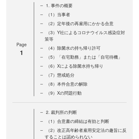
1. 事件の概要
（1）当事者
（2）定年後の再雇用にかかる合意
（3）Y社によるコロナウイルス感染症対
策等
Page
（4）除菌水の持ち帰り許可
1
（5）「在宅勤務」または「自宅待機」
（6）Xによる除菌水持ち帰り
（7）懲戒処分
（8）本件合意の解除
（9）Xの問題行動
2. 裁判所の判断
（1）合意書の締結は有効と判断
（2）改正高年齢者雇用安定法の趣旨に反
することは認められない