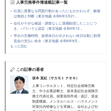
人事労務事件簿連載記事一覧
社員に度重なる問題行動があったにもかかわらず、解雇
は無効と判断（東京地裁 令和6年3月21...
会社が十分な確認・調査なしに退職勧奨したことにつ
き、パワハラと認定（東京地裁 令和5年12...
早出の労働時間、振替休日が示されない休日出勤に割増
賃金の支払い命令（東京地裁 令和6年9月...
もっと読む
この記事の著者
坂本 直紀（サカモト ナオキ）
人事コンサルタント、特定社会保険労務
士、中小企業診断士、坂本直紀社会保険労
務士代表社員。就業規則作成・改訂、賃金
制度構築、メンタルヘルス・ハラスメント
対策社内研修などを実施し、会社および社