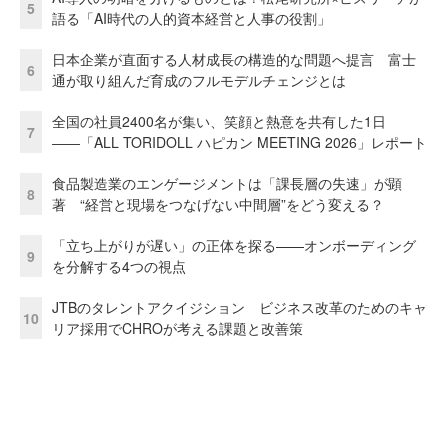
5
語る「AI時代の人的資本経営と人事の役割」
日本企業が直面する人材成長の構造的な問題へ提言 富士
6
通が取り組んだ育成のフルモデルチェンジとは
全国の社員2400名が集い、笑顔と熱意を共有した1日
7
――「ALL TORIDOLL ハピカン MEETING 2026」レポート
食品製造業のエンゲージメントは「課長層の失速」が顕
8
著 “経営と現場をつなげない中間層”をどう変える？
「立ち上がりが遅い」の正体を探る——オンボーディング
9
を分解する4つの視点
JTBのタレントアクイジション ビジネス改革のためのキャ
10
リア採用でCHROが考える課題と改善策