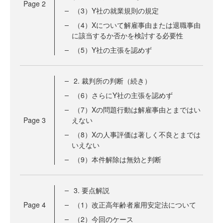
Page
2
（3）Y社の就業規則の規定
（4）Xについて解雇事由または退職事由
に該当するか否かを検討する必要性
（5）Y社の主張を認めず
2. 裁判所の判断（続き）
（6）さらにY社の主張を認めず
（7）Xの問題行動は解雇事由とまではい
Page
3
えない
（8）Xの人事評価は著しく不良とまでは
いえない
（9）本件解除は無効と判断
3. 要点解説
Page
4
（1）改正高年齢者雇用安定法について
（2）今回のケース