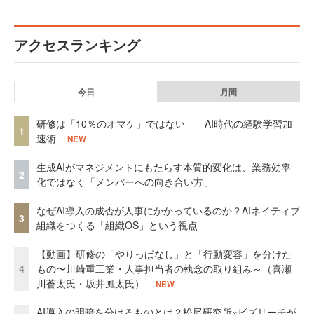
アクセスランキング
今日
月間
研修は「10％のオマケ」ではない——AI時代の経験学習加
1
速術
NEW
生成AIがマネジメントにもたらす本質的変化は、業務効率
2
化ではなく「メンバーへの向き合い方」
なぜAI導入の成否が人事にかかっているのか？AIネイティブ
3
組織をつくる「組織OS」という視点
【動画】研修の「やりっぱなし」と「行動変容」を分けた
4
もの〜川崎重工業・人事担当者の執念の取り組み～（喜瀬
川蒼太氏・坂井風太氏）
NEW
AI導入の明暗を分けるものとは？松尾研究所×ビズリーチが