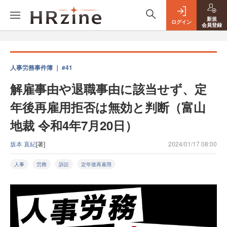
新規
ログイン
会員登録
人事労務事件簿 ｜ #41
解雇事由や退職事由に該当せず、定
年後再雇用拒否は無効と判断（富山
地裁 令和4年7月20日）
坂本 直紀
[著]
2024/01/17 08:00
人事
労務
訴訟
定年後再雇用