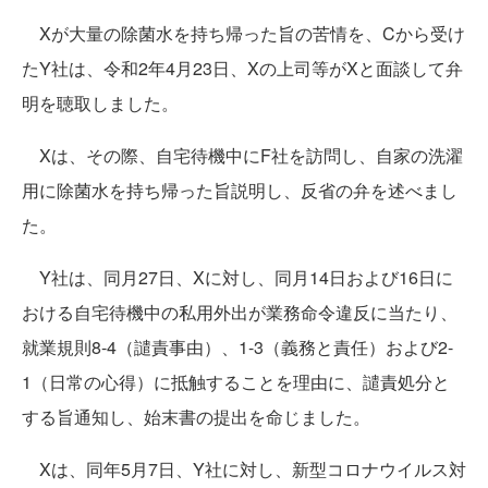
Xが大量の除菌水を持ち帰った旨の苦情を、Cから受け
たY社は、令和2年4月23日、Xの上司等がXと面談して弁
明を聴取しました。
Xは、その際、自宅待機中にF社を訪問し、自家の洗濯
用に除菌水を持ち帰った旨説明し、反省の弁を述べまし
た。
Y社は、同月27日、Xに対し、同月14日および16日に
おける自宅待機中の私用外出が業務命令違反に当たり、
就業規則8-4（譴責事由）、1-3（義務と責任）および2-
1（日常の心得）に抵触することを理由に、譴責処分と
する旨通知し、始末書の提出を命じました。
Xは、同年5月7日、Y社に対し、新型コロナウイルス対