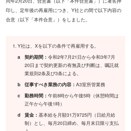
同年2月20日、合意書（以下「本件合意書」）に署名押
印し、定年後の再雇用につき、Y社との間で以下内容の
合意（以下「本件合意」）をしました。
Y社は、Xを以下の条件で再雇用する。
a
契約期間：
令和2年7月21日から令和3年7月
20日まで契約更新の有無及び判断は、嘱託就
業規則2条及び3条による。
b
従事すべき業務の内容：
A3室所管業務
c
勤務時間：
午前8時から午後5時（休憩時間は
正午から午後1時）
d
賃金：
基本給を月額31万9725円（日給月給
制）とし、毎月20日締め、毎月末日限り支払