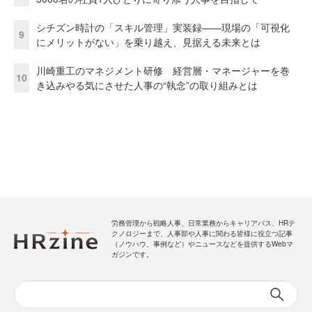
シチズン時計の「スキル管理」実装録——現場の「可視化
9
にメリットがない」を乗り越え、見据える未来とは
川崎重工のマネジメント研修 経営層・マネージャーを巻
10
き込みやる気にさせた人事の“執念”の取り組みとは
労務管理から戦略人事、日常業務からキャリアパス、HRテ
クノロジーまで、人事部や人事に関わる皆様に役立つ記事
（ノウハウ、事例など）やニュースなどを提供するWebマ
ガジンです。