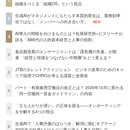
1
組織をつくる「組織OS」という視点
生成AIがマネジメントにもたらす本質的変化は、業務効率
2
化ではなく「メンバーへの向き合い方」
NEW
AI導入の明暗を分けるものとは？松尾研究所×ビズリーチが
3
語る「AI時代の人的資本経営と人事の役割」
食品製造業のエンゲージメントは「課長層の失速」が顕
4
著 “経営と現場をつなげない中間層”をどう変える？
JTBのタレントアクイジション ビジネス改革のためのキャ
5
リア採用でCHROが考える課題と改善策
パート・有期雇用労働法の改正とは？ 2026年10月に変わる
6
「同一労働同一賃金ガイドライン」の内容
「立ち上がりが遅い」の正体を探る——オンボーディング
7
を分解する4つの視点
生成AIで「人事評価のばらつき」解消に挑むオプテージ
8
3000名の社員1人ひとりに寄り添う人事を目指して