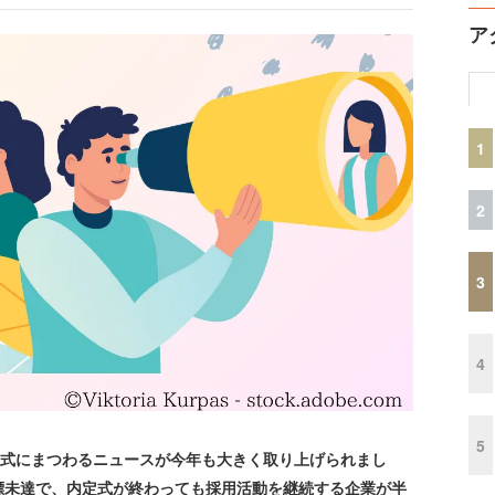
ア
1
2
3
4
5
定式にまつわるニュースが今年も大きく取り上げられまし
標未達で、内定式が終わっても採用活動を継続する企業が半