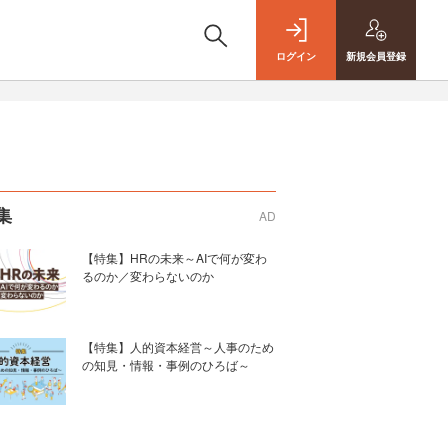
ログイン
新規
会員登録
集
AD
【特集】HRの未来～AIで何が変わ
るのか／変わらないのか
【特集】人的資本経営～人事のため
の知見・情報・事例のひろば～