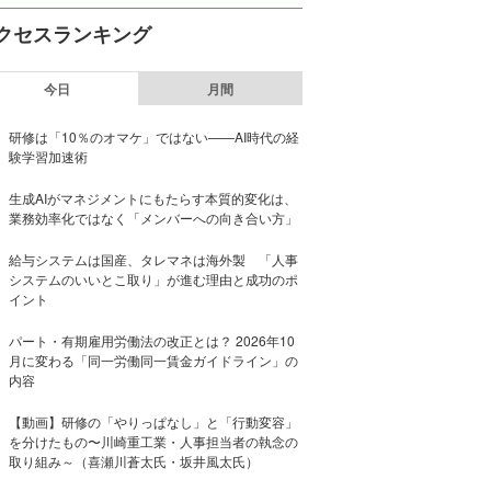
クセスランキング
今日
月間
研修は「10％のオマケ」ではない——AI時代の経
験学習加速術
生成AIがマネジメントにもたらす本質的変化は、
業務効率化ではなく「メンバーへの向き合い方」
給与システムは国産、タレマネは海外製 「人事
システムのいいとこ取り」が進む理由と成功のポ
イント
パート・有期雇用労働法の改正とは？ 2026年10
月に変わる「同一労働同一賃金ガイドライン」の
内容
【動画】研修の「やりっぱなし」と「行動変容」
を分けたもの〜川崎重工業・人事担当者の執念の
取り組み～（喜瀬川蒼太氏・坂井風太氏）