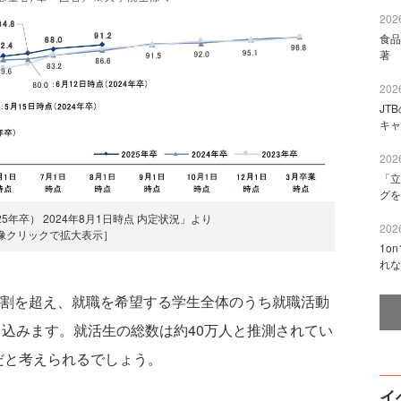
2026
食品
著 
2026
JT
キャ
2026
「立
グを
5年卒） 2024年8月1日時点 内定状況」より
2026
像クリックで拡大表示］
1o
れな
9割を超え、就職を希望する学生全体のうち就職活動
ち込みます。就活生の総数は約40万人と推測されてい
だと考えられるでしょう。
イ