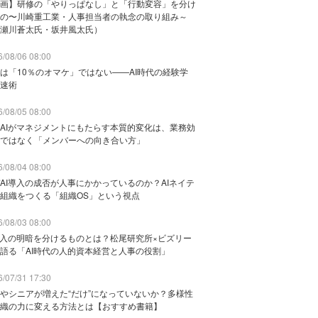
画】研修の「やりっぱなし」と「行動変容」を分け
の〜川崎重工業・人事担当者の執念の取り組み～
瀬川蒼太氏・坂井風太氏）
/08/06 08:00
は「10％のオマケ」ではない——AI時代の経験学
速術
/08/05 08:00
AIがマネジメントにもたらす本質的変化は、業務効
ではなく「メンバーへの向き合い方」
/08/04 08:00
AI導入の成否が人事にかかっているのか？AIネイテ
組織をつくる「組織OS」という視点
/08/03 08:00
導入の明暗を分けるものとは？松尾研究所×ビズリー
語る「AI時代の人的資本経営と人事の役割」
/07/31 17:30
やシニアが増えた“だけ”になっていないか？多様性
織の力に変える方法とは【おすすめ書籍】