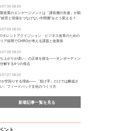
/07/30 08:00
製造業のエンゲージメントは「課長層の失速」が顕
“経営と現場をつなげない中間層”をどう変える？
/07/29 08:00
Bのタレントアクイジション ビジネス改革のための
リア採用でCHROが考える課題と改善策
/07/28 08:00
ち上がりが遅い」の正体を探る——オンボーディン
分解する4つの視点
/07/27 08:00
n1が空回りする理由——「投げ手」だけでは醸成さ
い、フィードバック文化のつくり方
新着記事一覧を見る
ベント