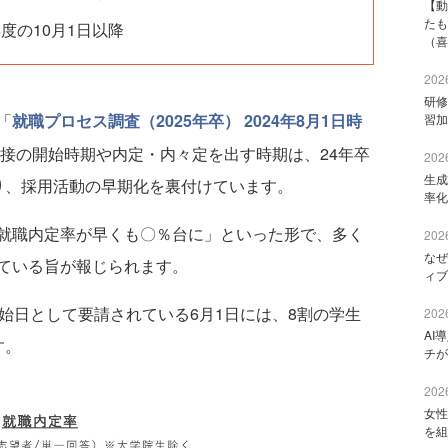
【動
たも
度の10月1日以降
（喜
2026
研修
「
就職プロセス調査（2025年卒） 2024年8月1日時
習加
面接の開始時期や内定・内々定を出す時期は、24年卒
2026
生成
り、採用活動の早期化を裏付けています。
率化
就職内定率が早くも〇％台に」といった形で、多く
2026
なぜ
ている旨が報じられます。
ィブ
始日として要請されている6月1日には、8割の学生
2026
AI
す。
チが
2026
女性
を組