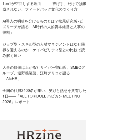
1on1が空回りする理由——「投げ手」だけでは醸
成されない、フィードバック文化のつくり方
AI導入の明暗を分けるものとは？松尾研究所×ビ
ズリーチが語る「AI時代の人的資本経営と人事の
役割」
ジョブ型・スキル型の人材マネジメントはなぜ限
界を迎えるのか ケイパビリティ型との比較で読
み解く違い
人事の価値は上がる?! サイバー曽山氏、SMBCグ
ループ、塩野義製薬、江崎グリコが語る
「AI×HR」
全国の社員2400名が集い、笑顔と熱意を共有した
1日――「ALL TORIDOLL ハピカン MEETING
2026」レポート