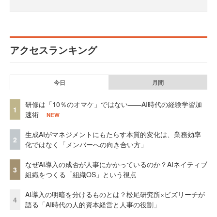
アクセスランキング
今日
月間
研修は「10％のオマケ」ではない——AI時代の経験学習加
1
速術
NEW
生成AIがマネジメントにもたらす本質的変化は、業務効率
2
化ではなく「メンバーへの向き合い方」
なぜAI導入の成否が人事にかかっているのか？AIネイティブ
3
組織をつくる「組織OS」という視点
AI導入の明暗を分けるものとは？松尾研究所×ビズリーチが
4
語る「AI時代の人的資本経営と人事の役割」