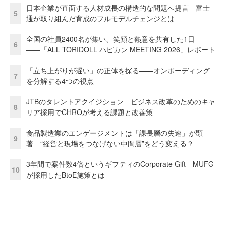
日本企業が直面する人材成長の構造的な問題へ提言 富士
5
通が取り組んだ育成のフルモデルチェンジとは
全国の社員2400名が集い、笑顔と熱意を共有した1日
6
――「ALL TORIDOLL ハピカン MEETING 2026」レポート
「立ち上がりが遅い」の正体を探る——オンボーディング
7
を分解する4つの視点
JTBのタレントアクイジション ビジネス改革のためのキャ
8
リア採用でCHROが考える課題と改善策
食品製造業のエンゲージメントは「課長層の失速」が顕
9
著 “経営と現場をつなげない中間層”をどう変える？
3年間で案件数4倍というギフティのCorporate Gift MUFG
10
が採用したBtoE施策とは