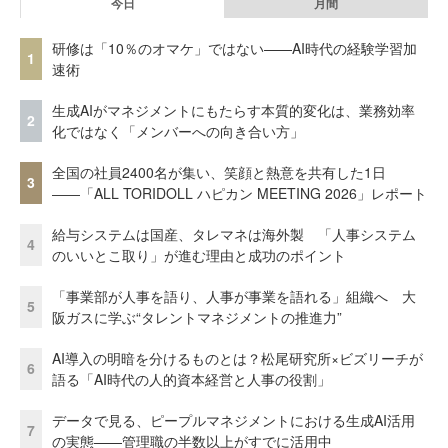
今日
月間
研修は「10％のオマケ」ではない——AI時代の経験学習加
1
速術
生成AIがマネジメントにもたらす本質的変化は、業務効率
2
化ではなく「メンバーへの向き合い方」
全国の社員2400名が集い、笑顔と熱意を共有した1日
3
――「ALL TORIDOLL ハピカン MEETING 2026」レポート
給与システムは国産、タレマネは海外製 「人事システム
4
のいいとこ取り」が進む理由と成功のポイント
「事業部が人事を語り、人事が事業を語れる」組織へ 大
5
阪ガスに学ぶ“タレントマネジメントの推進力”
AI導入の明暗を分けるものとは？松尾研究所×ビズリーチが
6
語る「AI時代の人的資本経営と人事の役割」
データで見る、ピープルマネジメントにおける生成AI活用
7
の実態——管理職の半数以上がすでに活用中