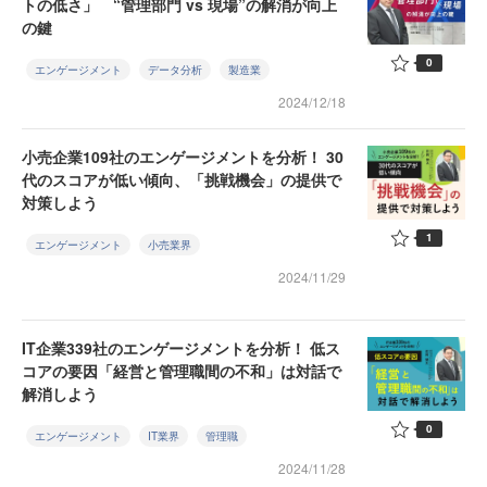
トの低さ」 “管理部門 vs 現場”の解消が向上
の鍵
0
エンゲージメント
データ分析
製造業
2024/12/18
小売企業109社のエンゲージメントを分析！ 30
代のスコアが低い傾向、「挑戦機会」の提供で
対策しよう
1
エンゲージメント
小売業界
2024/11/29
IT企業339社のエンゲージメントを分析！ 低ス
コアの要因「経営と管理職間の不和」は対話で
解消しよう
0
エンゲージメント
IT業界
管理職
2024/11/28