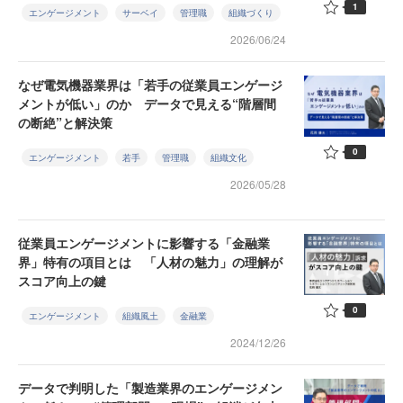
1
エンゲージメント
サーベイ
管理職
組織づくり
2026/06/24
なぜ電気機器業界は「若手の従業員エンゲージ
メントが低い」のか データで見える“階層間
の断絶”と解決策
0
エンゲージメント
若手
管理職
組織文化
2026/05/28
従業員エンゲージメントに影響する「金融業
界」特有の項目とは 「人材の魅力」の理解が
スコア向上の鍵
0
エンゲージメント
組織風土
金融業
2024/12/26
データで判明した「製造業界のエンゲージメン