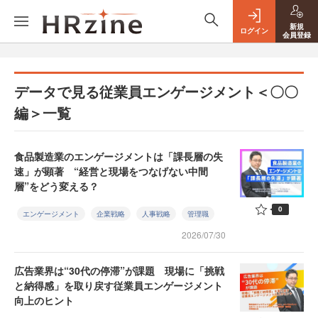
新規
ログイン
会員登録
データで見る従業員エンゲージメント＜〇〇
編＞一覧
食品製造業のエンゲージメントは「課長層の失
速」が顕著 “経営と現場をつなげない中間
層”をどう変える？
0
エンゲージメント
企業戦略
人事戦略
管理職
2026/07/30
広告業界は“30代の停滞”が課題 現場に「挑戦
と納得感」を取り戻す従業員エンゲージメント
向上のヒント