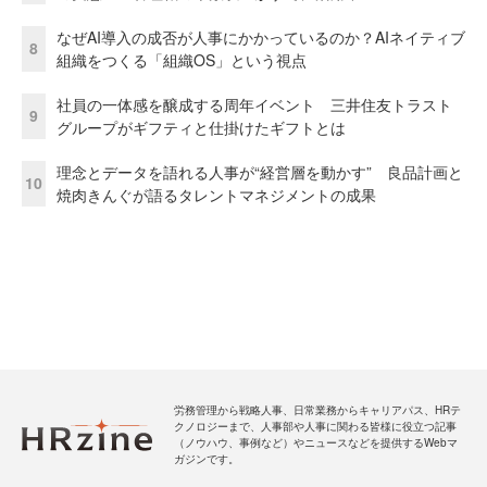
なぜAI導入の成否が人事にかかっているのか？AIネイティブ
8
組織をつくる「組織OS」という視点
社員の一体感を醸成する周年イベント 三井住友トラスト
9
グループがギフティと仕掛けたギフトとは
理念とデータを語れる人事が“経営層を動かす” 良品計画と
10
焼肉きんぐが語るタレントマネジメントの成果
労務管理から戦略人事、日常業務からキャリアパス、HRテ
クノロジーまで、人事部や人事に関わる皆様に役立つ記事
（ノウハウ、事例など）やニュースなどを提供するWebマ
ガジンです。