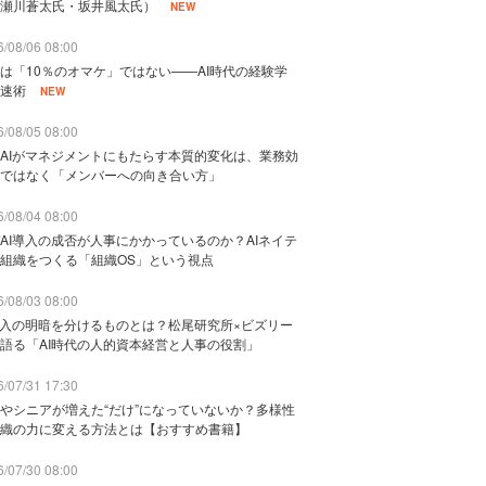
瀬川蒼太氏・坂井風太氏）
NEW
/08/06 08:00
は「10％のオマケ」ではない——AI時代の経験学
速術
NEW
/08/05 08:00
AIがマネジメントにもたらす本質的変化は、業務効
ではなく「メンバーへの向き合い方」
/08/04 08:00
AI導入の成否が人事にかかっているのか？AIネイテ
組織をつくる「組織OS」という視点
/08/03 08:00
導入の明暗を分けるものとは？松尾研究所×ビズリー
語る「AI時代の人的資本経営と人事の役割」
/07/31 17:30
やシニアが増えた“だけ”になっていないか？多様性
織の力に変える方法とは【おすすめ書籍】
/07/30 08:00