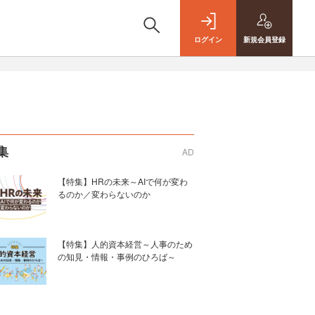
ログイン
新規
会員登録
集
AD
【特集】HRの未来～AIで何が変わ
るのか／変わらないのか
【特集】人的資本経営～人事のため
の知見・情報・事例のひろば～