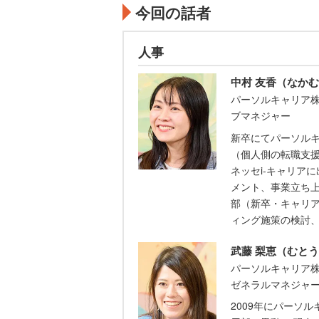
今回の話者
人事
中村 友香（なかむ
パーソルキャリア株
ブマネジャー
新卒にてパーソル
（個人側の転職支
ネッセi-キャリア
メント、事業立ち
部（新卒・キャリ
ィング施策の検討
武藤 梨恵（むとう
パーソルキャリア株
ゼネラルマネジャ
2009年にパーソ