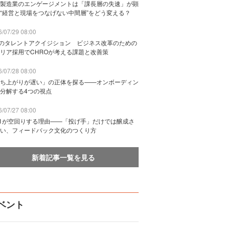
製造業のエンゲージメントは「課長層の失速」が顕
“経営と現場をつなげない中間層”をどう変える？
/07/29 08:00
Bのタレントアクイジション ビジネス改革のための
リア採用でCHROが考える課題と改善策
/07/28 08:00
ち上がりが遅い」の正体を探る——オンボーディン
分解する4つの視点
/07/27 08:00
n1が空回りする理由——「投げ手」だけでは醸成さ
い、フィードバック文化のつくり方
新着記事一覧を見る
ベント