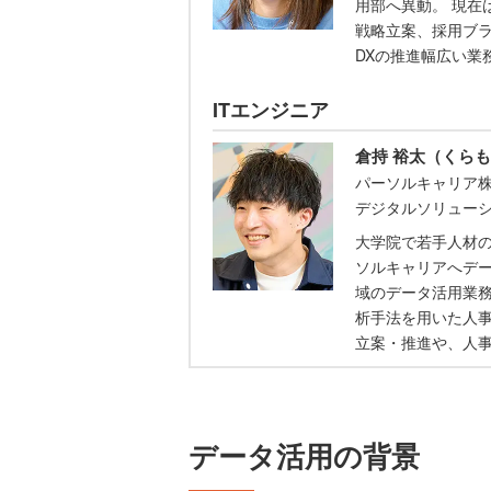
用部へ異動。 現在
戦略立案、採用ブ
DXの推進幅広い業
ITエンジニア
倉持 裕太（くらも
パーソルキャリア株
デジタルソリューシ
大学院で若手人材の
ソルキャリアへデ
域のデータ活用業
析手法を用いた人事
立案・推進や、人
データ活用の背景