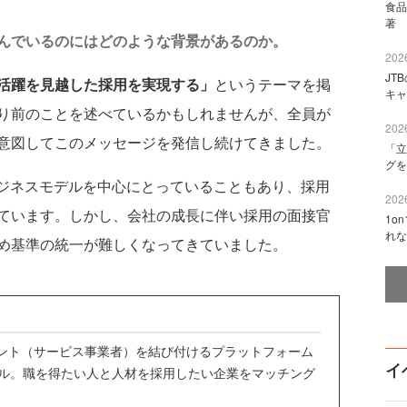
食品
著 
んでいるのにはどのような背景があるのか。
2026
JT
活躍を見越した採用を実現する」
というテーマを掲
キャ
り前のことを述べているかもしれませんが、全員が
2026
意図してこのメッセージを発信し続けてきました。
「立
グを
ジネスモデルを中心にとっていることもあり、採用
2026
ています。しかし、会社の成長に伴い採用の面接官
1o
れな
め基準の統一が難しくなってきていました。
アント（サービス事業者）を結び付けるプラットフォーム
イ
ル。職を得たい人と人材を採用したい企業をマッチング