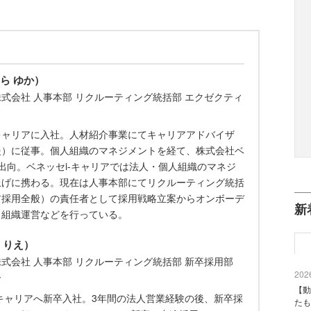
ら ゆか）
式会社 人事本部 リクルーティング統括部 エクゼクティ
キャリアに入社。人材紹介事業にてキャリアアドバイザ
援）に従事。個人組織のマネジメントを経て、株式会社ベ
に出向。ベネッセi-キャリアでは法人・個人組織のマネジ
上げに携わる。現在は人事本部にてリクルーティング統括
ア採用全般）の責任者として採用戦略立案からオンボーデ
新
、組織運営などを行っている。
 りえ）
式会社 人事本部 リクルーティング統括部 新卒採用部
2026
ー
【動
ルキャリアへ新卒入社。3年間の法人営業経験の後、新卒採
たも