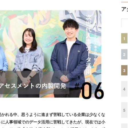
ア
1
2
3
4
5
かれる中、思うように進まず苦戦している企業は少なくな
うに人事領域でのデータ活用に苦戦してきたが、現在では小