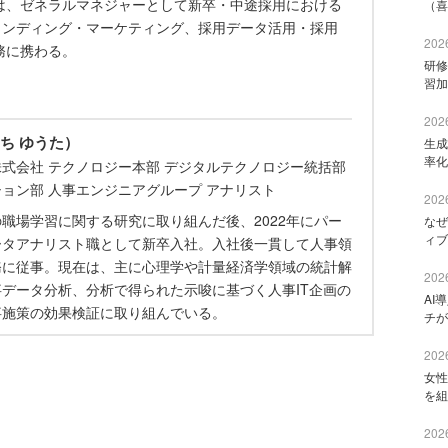
は、ゼネラルマネジャーとして新卒・中途採用における
（喜
ランディング・マーケティング、採用データ活用・採用
2026
務に携わる。
研修
習加
2026
ち ゆうた）
生成
率化
式会社 テクノロジー本部 デジタルテクノロジー統括部
ョン部 人事エンジニアグループ アナリスト
2026
職場学習に関する研究に取り組んだ後、2022年にパー
なぜ
ィブ
ータアナリスト職として新卒入社。入社後一貫して人事領
務に従事。現在は、主に心理学や計量経済学領域の統計解
2026
データ分析、分析で得られた示唆に基づく人事IT企画の
AI
事施策の効果検証に取り組んでいる。
チが
2026
女性
を組
2026