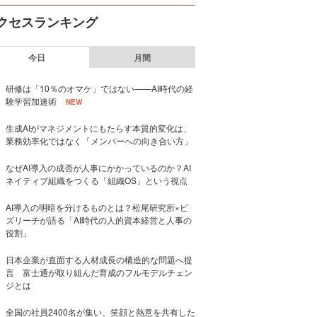
クセスランキング
今日
月間
研修は「10％のオマケ」ではない——AI時代の経
験学習加速術
NEW
生成AIがマネジメントにもたらす本質的変化は、
業務効率化ではなく「メンバーへの向き合い方」
なぜAI導入の成否が人事にかかっているのか？AI
ネイティブ組織をつくる「組織OS」という視点
AI導入の明暗を分けるものとは？松尾研究所×ビ
ズリーチが語る「AI時代の人的資本経営と人事の
役割」
日本企業が直面する人材成長の構造的な問題へ提
言 富士通が取り組んだ育成のフルモデルチェン
ジとは
全国の社員2400名が集い、笑顔と熱意を共有した