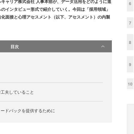
キャリア株式会社 人事本部が、データ活用をどのように進
6
へのインタビュー形式で紹介していく。今回は「採用領域」
造化面接と心理アセスメント（以下、アセスメント）の内製
7
8
目次
9
10
で工夫していること
ィードバックを提供するために