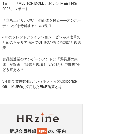
1日――「ALL TORIDOLL ハピカン MEETING
2026」レポート
「立ち上がりが遅い」の正体を探る——オンボー
ディングを分解する4つの視点
JTBのタレントアクイジション ビジネス改革の
ためのキャリア採用でCHROが考える課題と改善
策
食品製造業のエンゲージメントは「課長層の失
速」が顕著 “経営と現場をつなげない中間層”を
どう変える？
3年間で案件数4倍というギフティのCorporate
Gift MUFGが採用したBtoE施策とは
新規会員登録
のご案内
無料