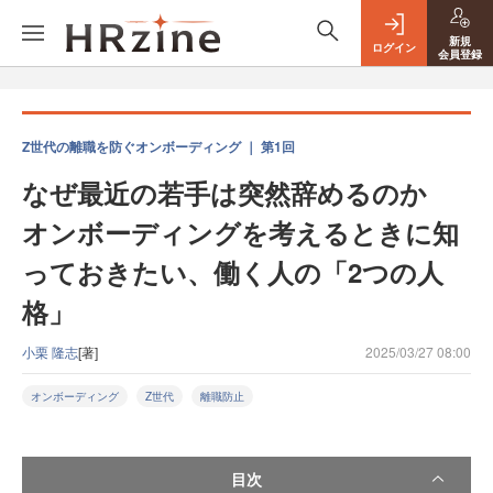
新規
ログイン
会員登録
Z世代の離職を防ぐオンボーディング ｜ 第1回
なぜ最近の若手は突然辞めるのか
オンボーディングを考えるときに知
っておきたい、働く人の「2つの人
格」
小栗 隆志
[著]
2025/03/27 08:00
オンボーディング
Z世代
離職防止
目次