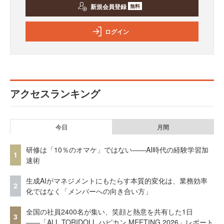
新規会員登録
無料
ログイン
アクセスランキング
今日
月間
研修は「10％のオマケ」ではない——AI時代の経験学習加
1
速術
生成AIがマネジメントにもたらす本質的変化は、業務効率
2
化ではなく「メンバーへの向き合い方」
全国の社員2400名が集い、笑顔と熱意を共有した1日
3
――「ALL TORIDOLL ハピカン MEETING 2026」レポート