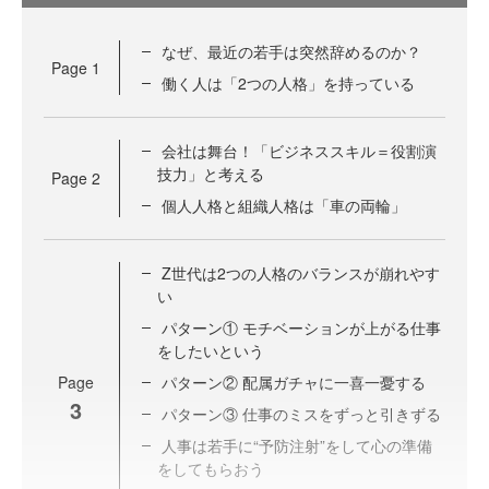
なぜ、最近の若手は突然辞めるのか？
Page
1
働く人は「2つの人格」を持っている
会社は舞台！「ビジネススキル＝役割演
技力」と考える
Page
2
個人人格と組織人格は「車の両輪」
Z世代は2つの人格のバランスが崩れやす
い
パターン① モチベーションが上がる仕事
をしたいという
Page
パターン② 配属ガチャに一喜一憂する
3
パターン③ 仕事のミスをずっと引きずる
人事は若手に“予防注射”をして心の準備
をしてもらおう