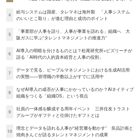
給与システムは国産、タレマネは海外製 「人事システム
4
のいいとこ取り」が進む理由と成功のポイント
「事業部が人事を語り、人事が事業を語れる」組織へ 大
5
阪ガスに学ぶ“タレントマネジメントの推進力”
AI導入の明暗を分けるものとは？松尾研究所×ビズリーチが
6
語る「AI時代の人的資本経営と人事の役割」
データで見る、ピープルマネジメントにおける生成AI活用
7
の実態——管理職の半数以上がすでに活用中
なぜAI導入の成否が人事にかかっているのか？AIネイティブ
8
組織をつくる「組織OS」という視点
社員の一体感を醸成する周年イベント 三井住友トラスト
9
グループがギフティと仕掛けたギフトとは
理念とデータを語れる人事が“経営層を動かす” 良品計画と
10
焼肉きんぐが語るタレントマネジメントの成果