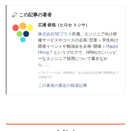
この記事の著者
広瀬 俊哉（ヒロセ トシヤ）
株式会社SEプラス
所属。エンジニア向け研
修サービスやコースの企画･営業 > 学生向け
開発イベントや勉強会を企画･開催 >
Happy
Hiring !!
というブログで、HR向けにハッピ
ーなエンジニア採用について書きなが
ら、...
※プロフィールは、執筆時点、または直近の記事の寄稿時点で
の内容です
この著者の最近の執筆記事