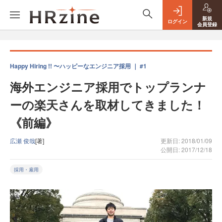
新規
ログイン
会員登録
Happy Hiring !! 〜ハッピーなエンジニア採用 ｜ #1
海外エンジニア採用でトップランナ
ーの楽天さんを取材してきました！
《前編》
広瀬 俊哉
[著]
更新日: 2018/01/09
公開日: 2017/12/18
採用・雇用