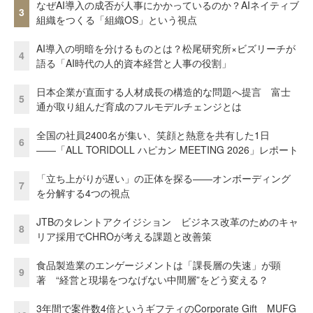
なぜAI導入の成否が人事にかかっているのか？AIネイティブ
3
組織をつくる「組織OS」という視点
AI導入の明暗を分けるものとは？松尾研究所×ビズリーチが
4
語る「AI時代の人的資本経営と人事の役割」
日本企業が直面する人材成長の構造的な問題へ提言 富士
5
通が取り組んだ育成のフルモデルチェンジとは
全国の社員2400名が集い、笑顔と熱意を共有した1日
6
――「ALL TORIDOLL ハピカン MEETING 2026」レポート
「立ち上がりが遅い」の正体を探る——オンボーディング
7
を分解する4つの視点
JTBのタレントアクイジション ビジネス改革のためのキャ
8
リア採用でCHROが考える課題と改善策
食品製造業のエンゲージメントは「課長層の失速」が顕
9
著 “経営と現場をつなげない中間層”をどう変える？
3年間で案件数4倍というギフティのCorporate Gift MUFG