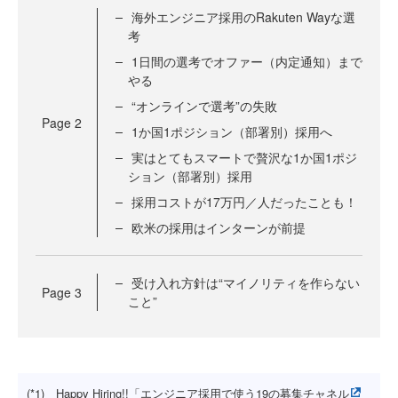
海外エンジニア採用のRakuten Wayな選
考
1日間の選考でオファー（内定通知）まで
やる
“オンラインで選考”の失敗
Page
2
1か国1ポジション（部署別）採用へ
実はとてもスマートで贅沢な1か国1ポジ
ション（部署別）採用
採用コストが17万円／人だったことも！
欧米の採用はインターンが前提
受け入れ方針は“マイノリティを作らない
Page
3
こと”
(*1) Happy Hiring!!「エンジニア採用で使う19の募集チャネル