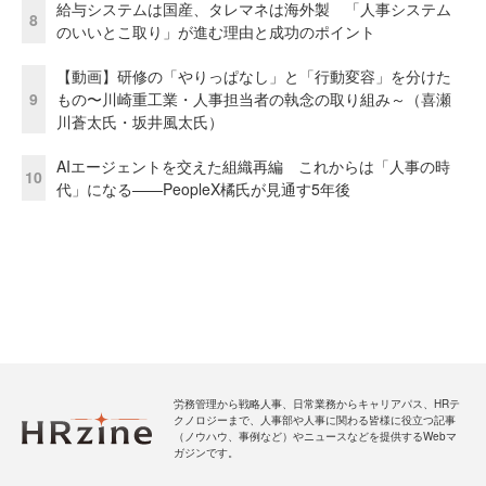
給与システムは国産、タレマネは海外製 「人事システム
8
のいいとこ取り」が進む理由と成功のポイント
【動画】研修の「やりっぱなし」と「行動変容」を分けた
9
もの〜川崎重工業・人事担当者の執念の取り組み～（喜瀬
川蒼太氏・坂井風太氏）
AIエージェントを交えた組織再編 これからは「人事の時
10
代」になる——PeopleX橘氏が見通す5年後
労務管理から戦略人事、日常業務からキャリアパス、HRテ
クノロジーまで、人事部や人事に関わる皆様に役立つ記事
（ノウハウ、事例など）やニュースなどを提供するWebマ
ガジンです。