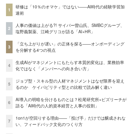
研修は「10％のオマケ」ではない——AI時代の経験学習加
1
速術
人事の価値は上がる?! サイバー曽山氏、SMBCグループ、
2
塩野義製薬、江崎グリコが語る「AI×HR」
「立ち上がりが遅い」の正体を探る——オンボーディング
3
を分解する4つの視点
生成AIがマネジメントにもたらす本質的変化は、業務効率
4
化ではなく「メンバーへの向き合い方」
ジョブ型・スキル型の人材マネジメントはなぜ限界を迎え
5
るのか ケイパビリティ型との比較で読み解く違い
AI導入の明暗を分けるものとは？松尾研究所×ビズリーチが
6
語る「AI時代の人的資本経営と人事の役割」
1on1が空回りする理由——「投げ手」だけでは醸成されな
7
い、フィードバック文化のつくり方