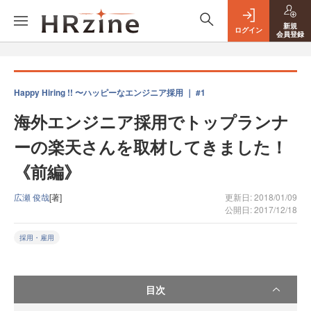
新規
ログイン
会員登録
Happy Hiring !! 〜ハッピーなエンジニア採用 ｜ #1
海外エンジニア採用でトップランナ
ーの楽天さんを取材してきました！
《前編》
広瀬 俊哉
[著]
更新日: 2018/01/09
公開日: 2017/12/18
採用・雇用
目次