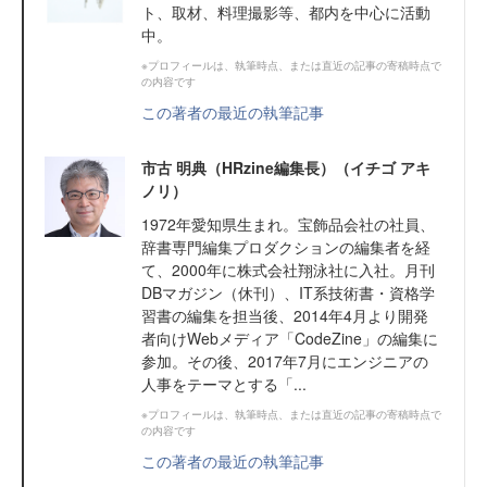
ト、取材、料理撮影等、都内を中心に活動
中。
※プロフィールは、執筆時点、または直近の記事の寄稿時点で
の内容です
この著者の最近の執筆記事
市古 明典（HRzine編集長）（イチゴ アキ
ノリ）
1972年愛知県生まれ。宝飾品会社の社員、
辞書専門編集プロダクションの編集者を経
て、2000年に株式会社翔泳社に入社。月刊
DBマガジン（休刊）、IT系技術書・資格学
習書の編集を担当後、2014年4月より開発
者向けWebメディア「CodeZine」の編集に
参加。その後、2017年7月にエンジニアの
人事をテーマとする「...
※プロフィールは、執筆時点、または直近の記事の寄稿時点で
の内容です
この著者の最近の執筆記事