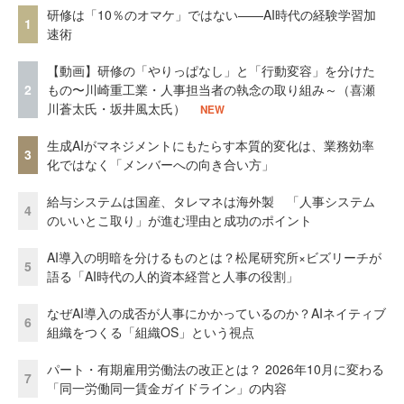
研修は「10％のオマケ」ではない——AI時代の経験学習加
1
速術
【動画】研修の「やりっぱなし」と「行動変容」を分けた
2
もの〜川崎重工業・人事担当者の執念の取り組み～（喜瀬
川蒼太氏・坂井風太氏）
NEW
生成AIがマネジメントにもたらす本質的変化は、業務効率
3
化ではなく「メンバーへの向き合い方」
給与システムは国産、タレマネは海外製 「人事システム
4
のいいとこ取り」が進む理由と成功のポイント
AI導入の明暗を分けるものとは？松尾研究所×ビズリーチが
5
語る「AI時代の人的資本経営と人事の役割」
なぜAI導入の成否が人事にかかっているのか？AIネイティブ
6
組織をつくる「組織OS」という視点
パート・有期雇用労働法の改正とは？ 2026年10月に変わる
7
「同一労働同一賃金ガイドライン」の内容