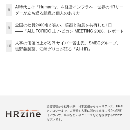
AI時代こそ「Humanity」を経営インフラへ 世界のHRリー
8
ダーが立ち返る組織と個人のあり方
全国の社員2400名が集い、笑顔と熱意を共有した1日
9
――「ALL TORIDOLL ハピカン MEETING 2026」レポート
人事の価値は上がる?! サイバー曽山氏、SMBCグループ、
10
塩野義製薬、江崎グリコが語る「AI×HR」
労務管理から戦略人事、日常業務からキャリアパス、HRテ
クノロジーまで、人事部や人事に関わる皆様に役立つ記事
（ノウハウ、事例など）やニュースなどを提供するWebマ
ガジンです。