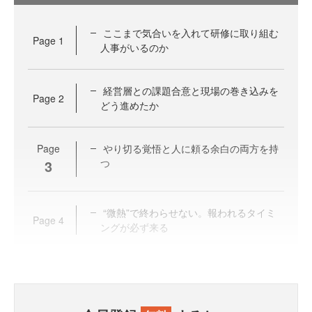
ここまで気合いを入れて研修に取り組む
Page
1
人事がいるのか
経営層との課題合意と現場の巻き込みを
Page
2
どう進めたか
Page
やり切る覚悟と人に頼る余白の両方を持
3
つ
“微熱”で終わらせない。報われるタイミ
Page
4
ングが必ず来る