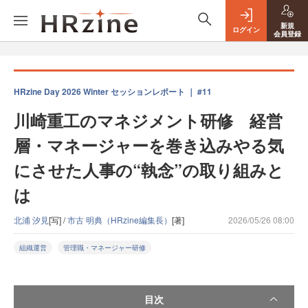
新規
ログイン
会員登録
HRzine Day 2026 Winter セッションレポート ｜ #11
川崎重工のマネジメント研修 経営
層・マネージャーを巻き込みやる気
にさせた人事の“執念”の取り組みと
は
北浦 汐見
[写] /
市古 明典（HRzine編集長）
[著]
2026/05/26 08:00
組織運営
管理職・マネージャー研修
目次