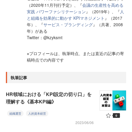
（2020年11月刊行予定）、『
会議の生産性を高める
実践 パワーファシリテーション
』（2019年）、『
人
と組織を効果的に動かす KPIマネジメント
』（2017
年）、『
サービス・ブランディング
』（共著、2008
年）がある
Twitter：@kzyksmt
※プロフィールは、執筆時点、または直近の記事の寄
稿時点での内容です
執筆記事
HR領域における「KPI設定の切り口」を
理解する《基本KPI編》
組織運営
人的資本経営
0
2023/06/06