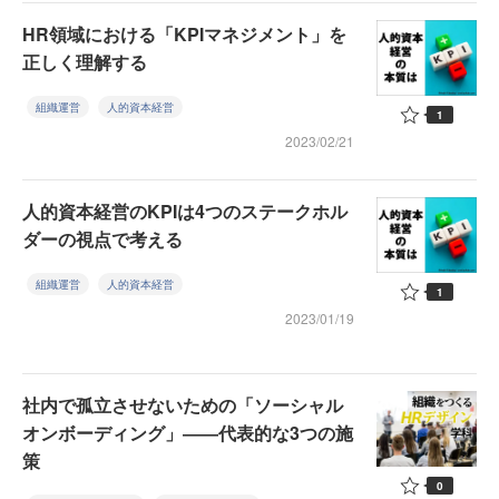
HR領域における「KPIマネジメント」を
正しく理解する
組織運営
人的資本経営
1
2023/02/21
人的資本経営のKPIは4つのステークホル
ダーの視点で考える
組織運営
人的資本経営
1
2023/01/19
社内で孤立させないための「ソーシャル
オンボーディング」――代表的な3つの施
策
0