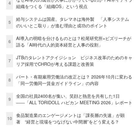
4
組織をつくる「組織OS」という視点
給与システムは国産、タレマネは海外製 「人事システム
5
のいいとこ取り」が進む理由と成功のポイント
AI導入の明暗を分けるものとは？松尾研究所×ビズリーチが
6
語る「AI時代の人的資本経営と人事の役割」
JTBのタレントアクイジション ビジネス改革のためのキャ
7
リア採用でCHROが考える課題と改善策
パート・有期雇用労働法の改正とは？ 2026年10月に変わる
8
「同一労働同一賃金ガイドライン」の内容
全国の社員2400名が集い、笑顔と熱意を共有した1日
9
――「ALL TORIDOLL ハピカン MEETING 2026」レポート
食品製造業のエンゲージメントは「課長層の失速」が顕
10
著 “経営と現場をつなげない中間層”をどう変える？