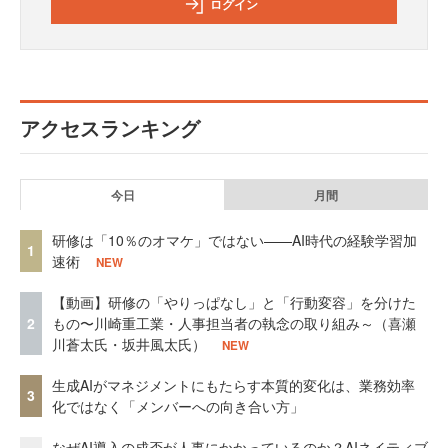
ログイン
アクセスランキング
今日
月間
研修は「10％のオマケ」ではない——AI時代の経験学習加
1
速術
NEW
【動画】研修の「やりっぱなし」と「行動変容」を分けた
2
もの〜川崎重工業・人事担当者の執念の取り組み～（喜瀬
川蒼太氏・坂井風太氏）
NEW
生成AIがマネジメントにもたらす本質的変化は、業務効率
3
化ではなく「メンバーへの向き合い方」
なぜAI導入の成否が人事にかかっているのか？AIネイティブ