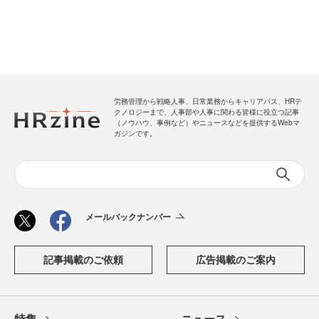
労務管理から戦略人事、日常業務からキャリアパス、HRテ
クノロジーまで、人事部や人事に関わる皆様に役立つ記事
（ノウハウ、事例など）やニュースなどを提供するWebマ
ガジンです。
メールバックナンバー
記事掲載のご依頼
広告掲載のご案内
特集
ニュース