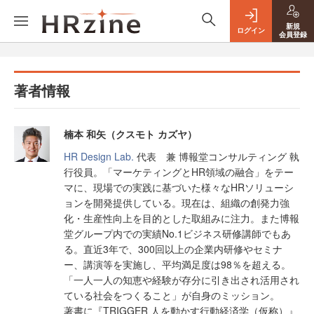
新規
ログイン
会員登録
著者情報
楠本 和矢（クスモト カズヤ）
HR Design Lab.
代表 兼 博報堂コンサルティング 執
行役員。「マーケティングとHR領域の融合」をテー
マに、現場での実践に基づいた様々なHRソリューシ
ョンを開発提供している。現在は、組織の創発力強
化・生産性向上を目的とした取組みに注力。また博報
堂グループ内での実績No.1ビジネス研修講師でもあ
る。直近3年で、300回以上の企業内研修やセミナ
ー、講演等を実施し、平均満足度は98％を超える。
「一人一人の知恵や経験が存分に引き出され活用され
ている社会をつくること」が自身のミッション。
著書に『TRIGGER 人を動かす行動経済学（仮称）』