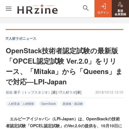
新規
ログイン
会員登録
IT人材ラボニュース
OpenStack技術者認定試験の最新版
「OPCEL認定試験 Ver.2.0」をリリ
ース、「Mitaka」から「Queens」ま
で対応―LPI-Japan
岩佐 優子（トップスタジオ）
[著] /
IT人材ラボ
[著]
2018/10/12 15:10
人材育成・人材開発
OpenStack
新資格・新試験
エルピーアイジャパン（LPI-Japan）は、OpenStackの技術
者認定試験「OPCEL認定試験」のVer.2.0の提供を、10月10日に