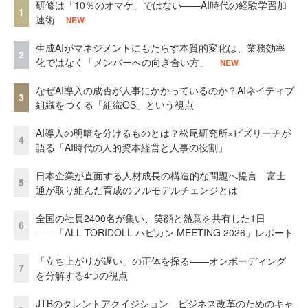
研修は「10％のオマケ」ではない——AI時代の経験学習加
1
速術
NEW
生成AIがマネジメントにもたらす本質的変化は、業務効率
2
化ではなく「メンバーへの向き合い方」
NEW
なぜAI導入の成否が人事にかかっているのか？AIネイティブ
3
組織をつくる「組織OS」という視点
AI導入の明暗を分けるものとは？松尾研究所×ビズリーチが
4
語る「AI時代の人的資本経営と人事の役割」
日本企業が直面する人材成長の構造的な問題へ提言 富士
5
通が取り組んだ育成のフルモデルチェンジとは
全国の社員2400名が集い、笑顔と熱意を共有した1日
6
――「ALL TORIDOLL ハピカン MEETING 2026」レポート
「立ち上がりが遅い」の正体を探る——オンボーディング
7
を分解する4つの視点
JTBのタレントアクイジション ビジネス改革のためのキャ