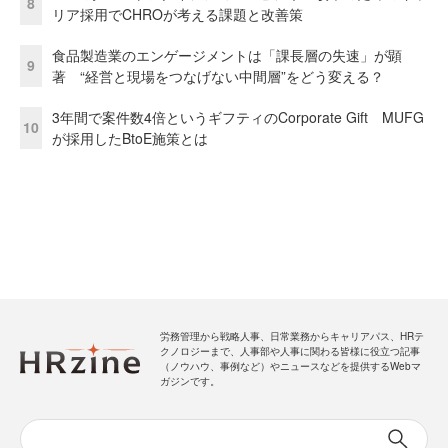
8
リア採用でCHROが考える課題と改善策
食品製造業のエンゲージメントは「課長層の失速」が顕
9
著 “経営と現場をつなげない中間層”をどう変える？
3年間で案件数4倍というギフティのCorporate Gift MUFG
10
が採用したBtoE施策とは
労務管理から戦略人事、日常業務からキャリアパス、HRテ
クノロジーまで、人事部や人事に関わる皆様に役立つ記事
（ノウハウ、事例など）やニュースなどを提供するWebマ
ガジンです。