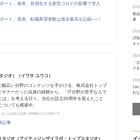
倍率レポート」発表、長期化する新型コロナの影響で求人
2026
食品
倍率レポート」発表、転職希望者数は過去最高を記録―パ
著 
2026
JT
キャ
2026
「立
グを
タジオ）（イワサ ユウコ）
2026
心に幅広い分野のコンテンツを手がける、株式会社トップ
1o
ビギナーだった自身の経験から、「IT分野が苦手な人で
れな
とは」を考える日々。当社が設立20周年を迎えたこと
についても模索中。
、または直近の記事の寄稿時点での内容です
筆記事
イ
プスタジオ（アイティジンザイラボ・トップスタジオ）