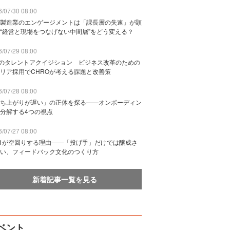
/07/30 08:00
製造業のエンゲージメントは「課長層の失速」が顕
“経営と現場をつなげない中間層”をどう変える？
/07/29 08:00
Bのタレントアクイジション ビジネス改革のための
リア採用でCHROが考える課題と改善策
/07/28 08:00
ち上がりが遅い」の正体を探る——オンボーディン
分解する4つの視点
/07/27 08:00
n1が空回りする理由——「投げ手」だけでは醸成さ
い、フィードバック文化のつくり方
新着記事一覧を見る
ベント