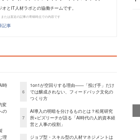
ジオとIT人材ラボとの協働チームです。
、または直近の記事の寄稿時点での内容です
筆記事
I時
1on1が空回りする理由——「投げ手」だけ
6
では醸成されない、フィードバック文化の
つくり方
的変
への
AI導入の明暗を分けるものとは？松尾研究
7
所×ビズリーチが語る「AI時代の人的資本経
営と人事の役割」
外製
む理
ジョブ型・スキル型の人材マネジメントは