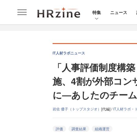
特集
ニュース
IT人材ラボニュース
「人事評価制度構築
施、4割が外部コン
に―あしたのチー
岩佐 優子（トップスタジオ）
[代編] /
IT人材ラボ・
評価
調査結果
組織運営