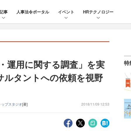
記事
人事法令ポータル
イベント
HRテクノロジー
・運用に関する調査」を実
特
サルタントへの依頼を視野
ム
トップスタジオ
[著]
2018/11/09 12:53