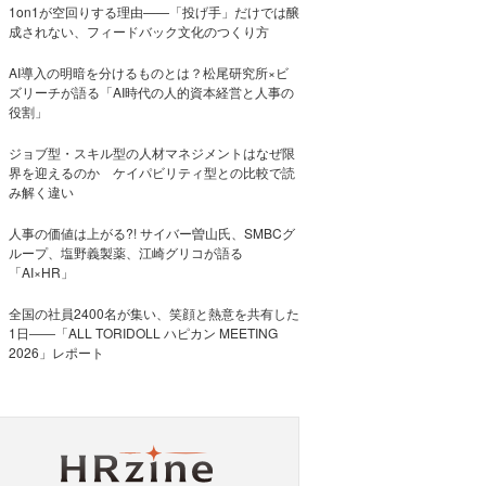
1on1が空回りする理由——「投げ手」だけでは醸
成されない、フィードバック文化のつくり方
AI導入の明暗を分けるものとは？松尾研究所×ビ
ズリーチが語る「AI時代の人的資本経営と人事の
役割」
ジョブ型・スキル型の人材マネジメントはなぜ限
界を迎えるのか ケイパビリティ型との比較で読
み解く違い
人事の価値は上がる?! サイバー曽山氏、SMBCグ
ループ、塩野義製薬、江崎グリコが語る
「AI×HR」
全国の社員2400名が集い、笑顔と熱意を共有した
1日――「ALL TORIDOLL ハピカン MEETING
2026」レポート