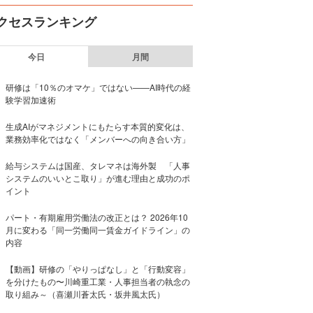
クセスランキング
今日
月間
研修は「10％のオマケ」ではない——AI時代の経
験学習加速術
生成AIがマネジメントにもたらす本質的変化は、
業務効率化ではなく「メンバーへの向き合い方」
給与システムは国産、タレマネは海外製 「人事
システムのいいとこ取り」が進む理由と成功のポ
イント
パート・有期雇用労働法の改正とは？ 2026年10
月に変わる「同一労働同一賃金ガイドライン」の
内容
【動画】研修の「やりっぱなし」と「行動変容」
を分けたもの〜川崎重工業・人事担当者の執念の
取り組み～（喜瀬川蒼太氏・坂井風太氏）