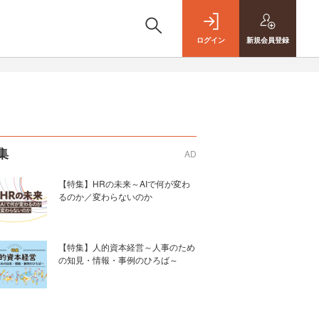
ログイン
新規
会員登録
集
AD
【特集】HRの未来～AIで何が変わ
るのか／変わらないのか
【特集】人的資本経営～人事のため
の知見・情報・事例のひろば～