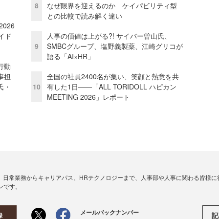
8
なぜ限界を迎えるのか ケイパビリティ型
との比較で読み解く違い
026
イド
人事の価値は上がる?! サイバー曽山氏、
9
SMBCグループ、塩野義製薬、江崎グリコが
語る「AI×HR」
行動
事担
全国の社員2400名が集い、笑顔と熱意を共
氏・
10
有した1日――「ALL TORIDOLL ハピカン
MEETING 2026」レポート
、日常業務からキャリアパス、HRテクノロジーまで、人事部や人事に関わる皆様に
ンです。
メールバックナンバー
記
録