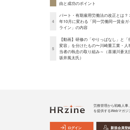
由と成功のポイント
パート・有期雇用労働法の改正とは？ 2
4
年10月に変わる「同一労働同一賃金ガ
ライン」の内容
【動画】研修の「やりっぱなし」と「
変容」を分けたもの〜川崎重工業・人
5
当者の執念の取り組み～（喜瀬川蒼太
坂井風太氏）
労務管理から戦略人事
を提供するWebマガジ
ログイン
新規会員登