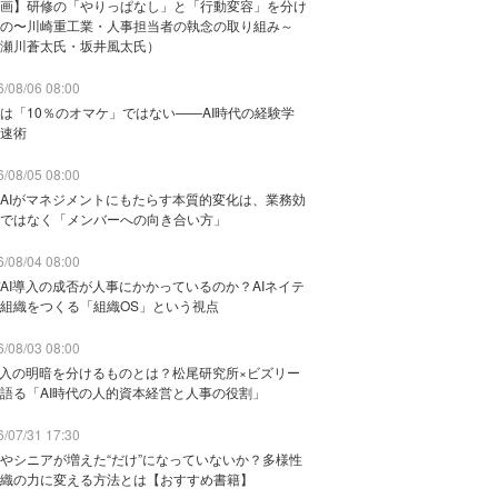
画】研修の「やりっぱなし」と「行動変容」を分け
の〜川崎重工業・人事担当者の執念の取り組み～
瀬川蒼太氏・坂井風太氏）
/08/06 08:00
は「10％のオマケ」ではない——AI時代の経験学
速術
/08/05 08:00
AIがマネジメントにもたらす本質的変化は、業務効
ではなく「メンバーへの向き合い方」
/08/04 08:00
AI導入の成否が人事にかかっているのか？AIネイテ
組織をつくる「組織OS」という視点
/08/03 08:00
導入の明暗を分けるものとは？松尾研究所×ビズリー
語る「AI時代の人的資本経営と人事の役割」
/07/31 17:30
やシニアが増えた“だけ”になっていないか？多様性
織の力に変える方法とは【おすすめ書籍】