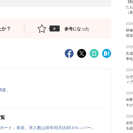
【動
たも
（喜
2026
たか？
参考になった
0
研修
習加
2026
生成
率化
2026
なぜ
ィブ
調査」
2026
AI
チが
2026
一覧
女性
レポート」発表、求人数は前年同月比65.0％―パー...
を組