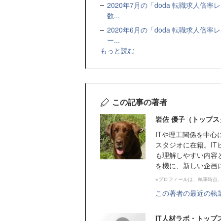
2020年7月の「doda 転職求人
数...
2020年6月の「doda 転職求人
ー...
もっと読む
この記事の著者
岩佐 優子（トップス
ITや理工関係を中
スタジオに在籍。IT
も理解しやすい内容
を機に、新しい企画
※プロフィールは、執筆時点
この著者の最近の執
IT人材ラボ・トッ