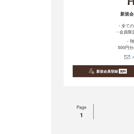
新規会
・全ての
・会員限
・翔
500円
新規会員登録
無料
Page
1