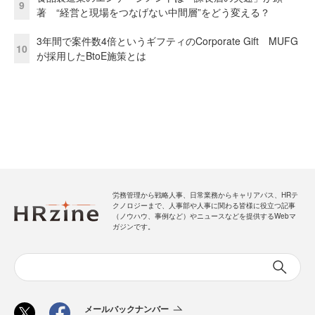
9
著 “経営と現場をつなげない中間層”をどう変える？
3年間で案件数4倍というギフティのCorporate Gift MUFG
10
が採用したBtoE施策とは
労務管理から戦略人事、日常業務からキャリアパス、HRテ
クノロジーまで、人事部や人事に関わる皆様に役立つ記事
（ノウハウ、事例など）やニュースなどを提供するWebマ
ガジンです。
メールバックナンバー