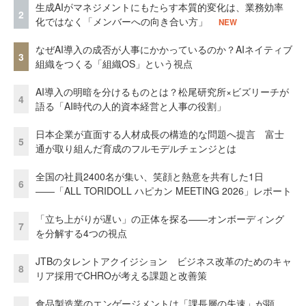
生成AIがマネジメントにもたらす本質的変化は、業務効率
2
化ではなく「メンバーへの向き合い方」
NEW
なぜAI導入の成否が人事にかかっているのか？AIネイティブ
3
組織をつくる「組織OS」という視点
AI導入の明暗を分けるものとは？松尾研究所×ビズリーチが
4
語る「AI時代の人的資本経営と人事の役割」
日本企業が直面する人材成長の構造的な問題へ提言 富士
5
通が取り組んだ育成のフルモデルチェンジとは
全国の社員2400名が集い、笑顔と熱意を共有した1日
6
――「ALL TORIDOLL ハピカン MEETING 2026」レポート
「立ち上がりが遅い」の正体を探る——オンボーディング
7
を分解する4つの視点
JTBのタレントアクイジション ビジネス改革のためのキャ
8
リア採用でCHROが考える課題と改善策
食品製造業のエンゲージメントは「課長層の失速」が顕