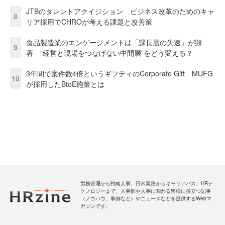
JTBのタレントアクイジション ビジネス改革のためのキャ
8
リア採用でCHROが考える課題と改善策
食品製造業のエンゲージメントは「課長層の失速」が顕
9
著 “経営と現場をつなげない中間層”をどう変える？
3年間で案件数4倍というギフティのCorporate Gift MUFG
10
が採用したBtoE施策とは
労務管理から戦略人事、日常業務からキャリアパス、HRテ
クノロジーまで、人事部や人事に関わる皆様に役立つ記事
（ノウハウ、事例など）やニュースなどを提供するWebマ
ガジンです。