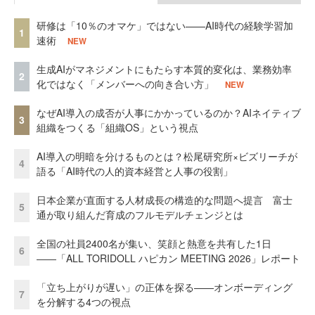
研修は「10％のオマケ」ではない——AI時代の経験学習加
1
速術
NEW
生成AIがマネジメントにもたらす本質的変化は、業務効率
2
化ではなく「メンバーへの向き合い方」
NEW
なぜAI導入の成否が人事にかかっているのか？AIネイティブ
3
組織をつくる「組織OS」という視点
AI導入の明暗を分けるものとは？松尾研究所×ビズリーチが
4
語る「AI時代の人的資本経営と人事の役割」
日本企業が直面する人材成長の構造的な問題へ提言 富士
5
通が取り組んだ育成のフルモデルチェンジとは
全国の社員2400名が集い、笑顔と熱意を共有した1日
6
――「ALL TORIDOLL ハピカン MEETING 2026」レポート
「立ち上がりが遅い」の正体を探る——オンボーディング
7
を分解する4つの視点