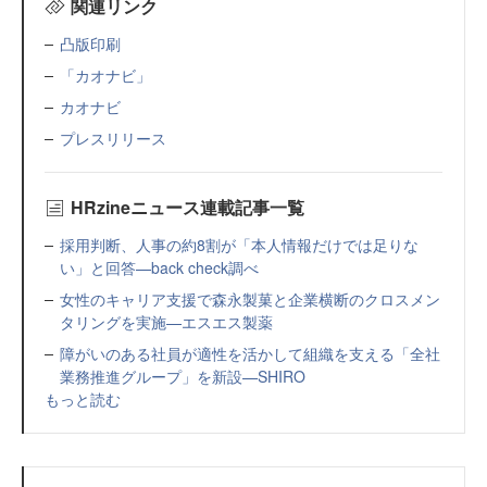
関連リンク
凸版印刷
「カオナビ」
カオナビ
プレスリリース
HRzineニュース連載記事一覧
採用判断、人事の約8割が「本人情報だけでは足りな
い」と回答—back check調べ
女性のキャリア支援で森永製菓と企業横断のクロスメン
タリングを実施—エスエス製薬
障がいのある社員が適性を活かして組織を支える「全社
業務推進グループ」を新設—SHIRO
もっと読む