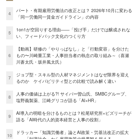
パート・有期雇用労働法の改正とは？ 2026年10月に変わる
4
「同一労働同一賃金ガイドライン」の内容
1on1が空回りする理由——「投げ手」だけでは醸成されな
5
い、フィードバック文化のつくり方
【動画】研修の「やりっぱなし」と「行動変容」を分けた
6
もの〜川崎重工業・人事担当者の執念の取り組み～（喜瀬
川蒼太氏・坂井風太氏）
ジョブ型・スキル型の人材マネジメントはなぜ限界を迎え
7
るのか ケイパビリティ型との比較で読み解く違い
人事の価値は上がる?! サイバー曽山氏、SMBCグループ、
8
塩野義製薬、江崎グリコが語る「AI×HR」
AI導入の明暗を分けるものとは？松尾研究所×ビズリーチが
9
語る「AI時代の人的資本経営と人事の役割」
ドラッカー「知識労働者」論とAI政策・労基法改正の拡大
10
——「知識社会」から雇用政策の世界観を捉える