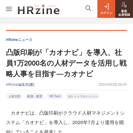
新規
ログイン
会員登録
HRzineニュース
凸版印刷が「カオナビ」を導入、社
員1万2000名の人材データを活用し戦
略人事を目指す―カオナビ
HRzine編集部
[著]
2020/09/28 06:00
人材活用
配属・配置
HR Tech
タレントマネジメント
カオナビは、凸版印刷がクラウド人材マネジメントシ
ステム「カオナビ」を導入し、2020年7月より運用を開
始していることを発表した。