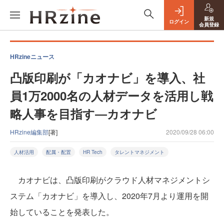
新規
ログイン
会員登録
HRzineニュース
凸版印刷が「カオナビ」を導入、社
員1万2000名の人材データを活用し戦
略人事を目指す―カオナビ
HRzine編集部
[著]
2020/09/28 06:00
人材活用
配属・配置
HR Tech
タレントマネジメント
カオナビは、凸版印刷がクラウド人材マネジメントシ
ステム「カオナビ」を導入し、2020年7月より運用を開
始していることを発表した。