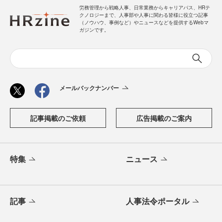
労務管理から戦略人事、日常業務からキャリアパス、HRテ
クノロジーまで、人事部や人事に関わる皆様に役立つ記事
（ノウハウ、事例など）やニュースなどを提供するWebマ
ガジンです。
メールバックナンバー
記事掲載のご依頼
広告掲載のご案内
特集
ニュース
記事
人事法令ポータル