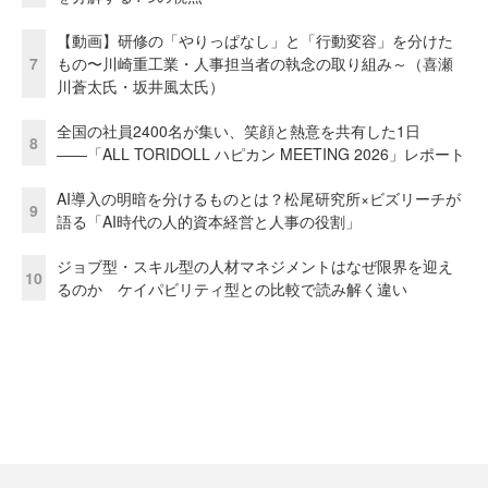
【動画】研修の「やりっぱなし」と「行動変容」を分けた
7
もの〜川崎重工業・人事担当者の執念の取り組み～（喜瀬
川蒼太氏・坂井風太氏）
全国の社員2400名が集い、笑顔と熱意を共有した1日
8
――「ALL TORIDOLL ハピカン MEETING 2026」レポート
AI導入の明暗を分けるものとは？松尾研究所×ビズリーチが
9
語る「AI時代の人的資本経営と人事の役割」
ジョブ型・スキル型の人材マネジメントはなぜ限界を迎え
10
るのか ケイパビリティ型との比較で読み解く違い