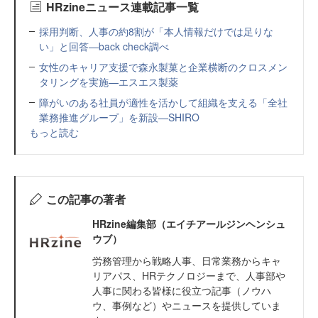
HRzineニュース連載記事一覧
採用判断、人事の約8割が「本人情報だけでは足りな
い」と回答—back check調べ
女性のキャリア支援で森永製菓と企業横断のクロスメン
タリングを実施—エスエス製薬
障がいのある社員が適性を活かして組織を支える「全社
業務推進グループ」を新設—SHIRO
もっと読む
この記事の著者
HRzine編集部（エイチアールジンヘンシュ
ウブ）
労務管理から戦略人事、日常業務からキャ
リアパス、HRテクノロジーまで、人事部や
人事に関わる皆様に役立つ記事（ノウハ
ウ、事例など）やニュースを提供していま