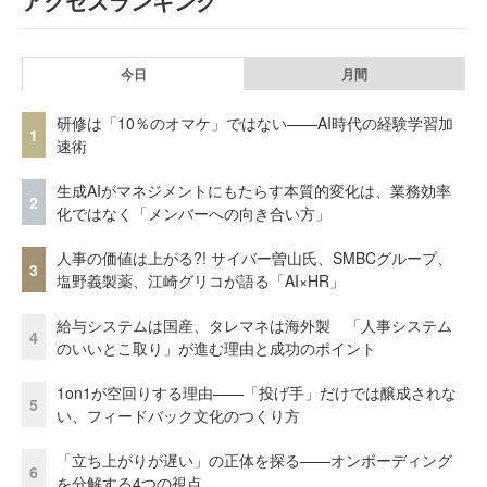
アクセスランキング
今日
月間
研修は「10％のオマケ」ではない——AI時代の経験学習加
1
速術
生成AIがマネジメントにもたらす本質的変化は、業務効率
2
化ではなく「メンバーへの向き合い方」
人事の価値は上がる?! サイバー曽山氏、SMBCグループ、
3
塩野義製薬、江崎グリコが語る「AI×HR」
給与システムは国産、タレマネは海外製 「人事システム
4
のいいとこ取り」が進む理由と成功のポイント
1on1が空回りする理由——「投げ手」だけでは醸成されな
5
い、フィードバック文化のつくり方
「立ち上がりが遅い」の正体を探る——オンボーディング
6
を分解する4つの視点