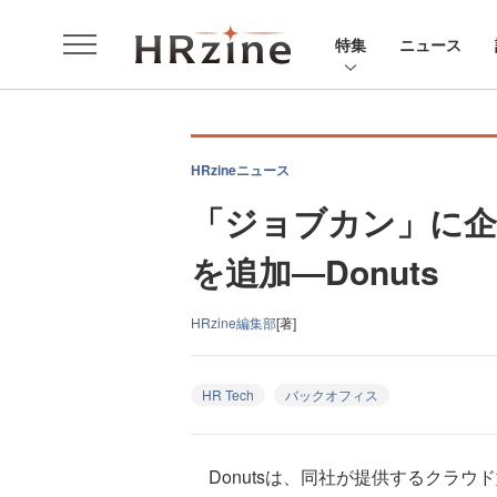
特集
ニュース
HRzineニュース
「ジョブカン」に企
を追加―Donuts
HRzine編集部
[著]
HR Tech
バックオフィス
Donutsは、同社が提供するクラ