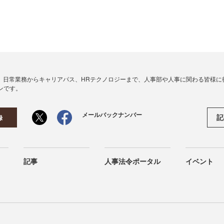
、日常業務からキャリアパス、HRテクノロジーまで、人事部や人事に関わる皆様に
ンです。
メールバックナンバー
記
録
記事
人事法令ポータル
イベント