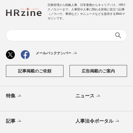
労務管理から戦略人事、日常業務からキャリアパス、HRテ
クノロジーまで、人事部や人事に関わる皆様に役立つ記事
（ノウハウ、事例など）やニュースなどを提供するWebマ
ガジンです。
メールバックナンバー
記事掲載のご依頼
広告掲載のご案内
特集
ニュース
記事
人事法令ポータル