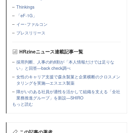
Thinkings
「eF-1G」
イー･ファルコン
プレスリリース
HRzineニュース連載記事一覧
採用判断、人事の約8割が「本人情報だけでは足りな
い」と回答—back check調べ
女性のキャリア支援で森永製菓と企業横断のクロスメン
タリングを実施—エスエス製薬
障がいのある社員が適性を活かして組織を支える「全社
業務推進グループ」を新設—SHIRO
もっと読む
この記事の著者