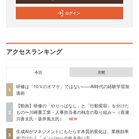
ログイン
アクセスランキング
今日
月間
研修は「10％のオマケ」ではない——AI時代の経験学習加
1
速術
【動画】研修の「やりっぱなし」と「行動変容」を分けた
2
もの〜川崎重工業・人事担当者の執念の取り組み～（喜瀬
川蒼太氏・坂井風太氏）
NEW
生成AIがマネジメントにもたらす本質的変化は、業務効率
3
化ではなく「メンバーへの向き合い方」