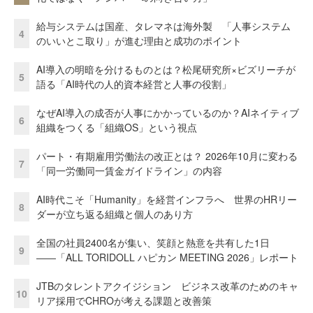
給与システムは国産、タレマネは海外製 「人事システム
4
のいいとこ取り」が進む理由と成功のポイント
AI導入の明暗を分けるものとは？松尾研究所×ビズリーチが
5
語る「AI時代の人的資本経営と人事の役割」
なぜAI導入の成否が人事にかかっているのか？AIネイティブ
6
組織をつくる「組織OS」という視点
パート・有期雇用労働法の改正とは？ 2026年10月に変わる
7
「同一労働同一賃金ガイドライン」の内容
AI時代こそ「Humanity」を経営インフラへ 世界のHRリー
8
ダーが立ち返る組織と個人のあり方
全国の社員2400名が集い、笑顔と熱意を共有した1日
9
――「ALL TORIDOLL ハピカン MEETING 2026」レポート
JTBのタレントアクイジション ビジネス改革のためのキャ
10
リア採用でCHROが考える課題と改善策