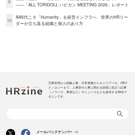
9
――「ALL TORIDOLL ハピカン MEETING 2026」レポート
AI時代こそ「Humanity」を経営インフラへ 世界のHRリー
10
ダーが立ち返る組織と個人のあり方
労務管理から戦略人事、日常業務からキャリアパス、HRテ
クノロジーまで、人事部や人事に関わる皆様に役立つ記事
（ノウハウ、事例など）やニュースなどを提供するWebマ
ガジンです。
メールバックナンバー