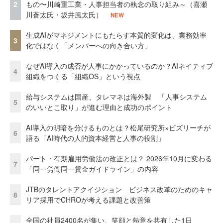
2
もの〜川崎重工業・人事担当者の執念の取り組み～（喜瀬
川蒼太氏・坂井風太氏）
NEW
生成AIがマネジメントにもたらす本質的変化は、業務効率
3
化ではなく「メンバーへの向き合い方」
なぜAI導入の成否が人事にかかっているのか？AIネイティブ
4
組織をつくる「組織OS」という視点
給与システムは国産、タレマネは海外製 「人事システム
5
のいいとこ取り」が進む理由と成功のポイント
AI導入の明暗を分けるものとは？松尾研究所×ビズリーチが
6
語る「AI時代の人的資本経営と人事の役割」
パート・有期雇用労働法の改正とは？ 2026年10月に変わる
7
「同一労働同一賃金ガイドライン」の内容
JTBのタレントアクイジション ビジネス改革のためのキャ
8
リア採用でCHROが考える課題と改善策
全国の社員2400名が集い、笑顔と熱意を共有した1日