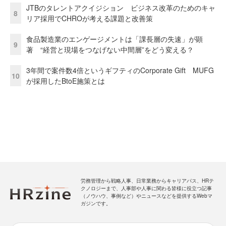
JTBのタレントアクイジション ビジネス改革のためのキャ
8
リア採用でCHROが考える課題と改善策
食品製造業のエンゲージメントは「課長層の失速」が顕
9
著 “経営と現場をつなげない中間層”をどう変える？
3年間で案件数4倍というギフティのCorporate Gift MUFG
10
が採用したBtoE施策とは
労務管理から戦略人事、日常業務からキャリアパス、HRテ
クノロジーまで、人事部や人事に関わる皆様に役立つ記事
（ノウハウ、事例など）やニュースなどを提供するWebマ
ガジンです。