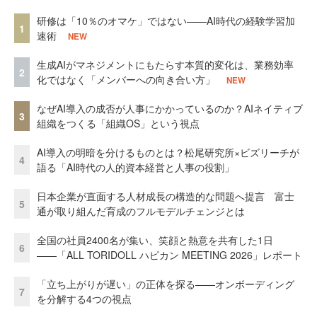
研修は「10％のオマケ」ではない——AI時代の経験学習加
1
速術
NEW
生成AIがマネジメントにもたらす本質的変化は、業務効率
2
化ではなく「メンバーへの向き合い方」
NEW
なぜAI導入の成否が人事にかかっているのか？AIネイティブ
3
組織をつくる「組織OS」という視点
AI導入の明暗を分けるものとは？松尾研究所×ビズリーチが
4
語る「AI時代の人的資本経営と人事の役割」
日本企業が直面する人材成長の構造的な問題へ提言 富士
5
通が取り組んだ育成のフルモデルチェンジとは
全国の社員2400名が集い、笑顔と熱意を共有した1日
6
――「ALL TORIDOLL ハピカン MEETING 2026」レポート
「立ち上がりが遅い」の正体を探る——オンボーディング
7
を分解する4つの視点