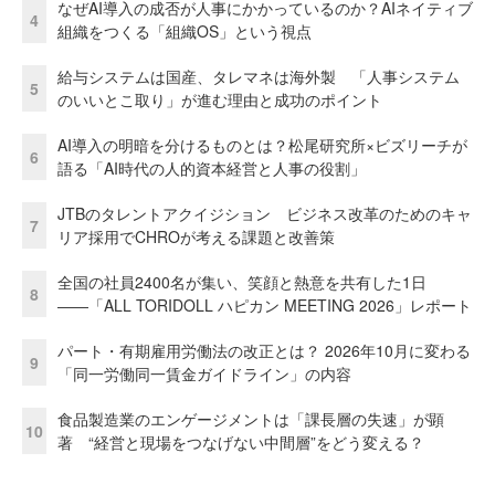
なぜAI導入の成否が人事にかかっているのか？AIネイティブ
4
組織をつくる「組織OS」という視点
給与システムは国産、タレマネは海外製 「人事システム
5
のいいとこ取り」が進む理由と成功のポイント
AI導入の明暗を分けるものとは？松尾研究所×ビズリーチが
6
語る「AI時代の人的資本経営と人事の役割」
JTBのタレントアクイジション ビジネス改革のためのキャ
7
リア採用でCHROが考える課題と改善策
全国の社員2400名が集い、笑顔と熱意を共有した1日
8
――「ALL TORIDOLL ハピカン MEETING 2026」レポート
パート・有期雇用労働法の改正とは？ 2026年10月に変わる
9
「同一労働同一賃金ガイドライン」の内容
食品製造業のエンゲージメントは「課長層の失速」が顕
10
著 “経営と現場をつなげない中間層”をどう変える？