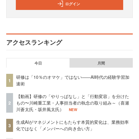
ログイン
アクセスランキング
今日
月間
研修は「10％のオマケ」ではない——AI時代の経験学習加
1
速術
【動画】研修の「やりっぱなし」と「行動変容」を分けた
2
もの〜川崎重工業・人事担当者の執念の取り組み～（喜瀬
川蒼太氏・坂井風太氏）
NEW
生成AIがマネジメントにもたらす本質的変化は、業務効率
3
化ではなく「メンバーへの向き合い方」