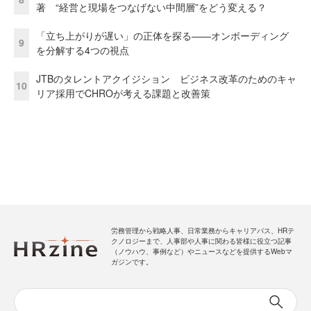
著 “経営と現場をつなげない中間層”をどう変える？
「立ち上がりが遅い」の正体を探る——オンボーディング
9
を分解する4つの視点
JTBのタレントアクイジション ビジネス改革のためのキャ
10
リア採用でCHROが考える課題と改善策
労務管理から戦略人事、日常業務からキャリアパス、HRテ
クノロジーまで、人事部や人事に関わる皆様に役立つ記事
（ノウハウ、事例など）やニュースなどを提供するWebマ
ガジンです。