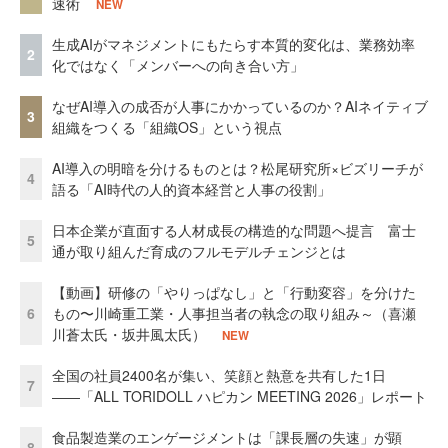
速術
NEW
生成AIがマネジメントにもたらす本質的変化は、業務効率
2
化ではなく「メンバーへの向き合い方」
なぜAI導入の成否が人事にかかっているのか？AIネイティブ
3
組織をつくる「組織OS」という視点
AI導入の明暗を分けるものとは？松尾研究所×ビズリーチが
4
語る「AI時代の人的資本経営と人事の役割」
日本企業が直面する人材成長の構造的な問題へ提言 富士
5
通が取り組んだ育成のフルモデルチェンジとは
【動画】研修の「やりっぱなし」と「行動変容」を分けた
6
もの〜川崎重工業・人事担当者の執念の取り組み～（喜瀬
川蒼太氏・坂井風太氏）
NEW
全国の社員2400名が集い、笑顔と熱意を共有した1日
7
――「ALL TORIDOLL ハピカン MEETING 2026」レポート
食品製造業のエンゲージメントは「課長層の失速」が顕
8