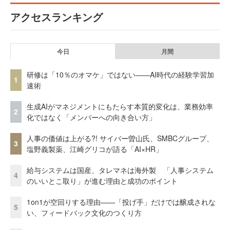
アクセスランキング
今日
月間
研修は「10％のオマケ」ではない——AI時代の経験学習加
1
速術
生成AIがマネジメントにもたらす本質的変化は、業務効率
2
化ではなく「メンバーへの向き合い方」
人事の価値は上がる?! サイバー曽山氏、SMBCグループ、
3
塩野義製薬、江崎グリコが語る「AI×HR」
給与システムは国産、タレマネは海外製 「人事システム
4
のいいとこ取り」が進む理由と成功のポイント
1on1が空回りする理由——「投げ手」だけでは醸成されな
5
い、フィードバック文化のつくり方