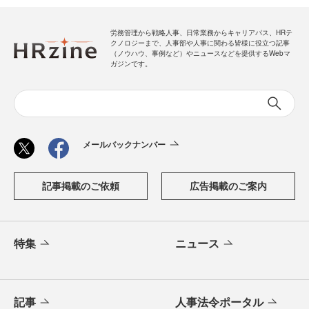
労務管理から戦略人事、日常業務からキャリアパス、HRテ
クノロジーまで、人事部や人事に関わる皆様に役立つ記事
（ノウハウ、事例など）やニュースなどを提供するWebマ
ガジンです。
メールバックナンバー
記事掲載のご依頼
広告掲載のご案内
特集
ニュース
記事
人事法令ポータル