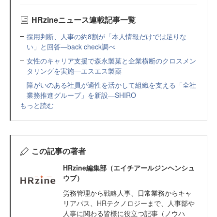
HRzineニュース連載記事一覧
採用判断、人事の約8割が「本人情報だけでは足りな
い」と回答—back check調べ
女性のキャリア支援で森永製菓と企業横断のクロスメン
タリングを実施—エスエス製薬
障がいのある社員が適性を活かして組織を支える「全社
業務推進グループ」を新設—SHIRO
もっと読む
この記事の著者
HRzine編集部（エイチアールジンヘンシュ
ウブ）
労務管理から戦略人事、日常業務からキャ
リアパス、HRテクノロジーまで、人事部や
人事に関わる皆様に役立つ記事（ノウハ