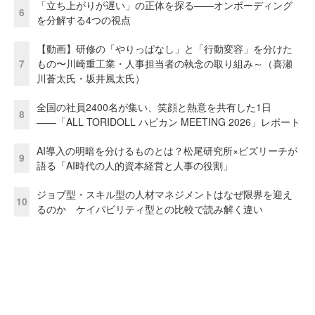
「立ち上がりが遅い」の正体を探る——オンボーディング
6
を分解する4つの視点
【動画】研修の「やりっぱなし」と「行動変容」を分けた
7
もの〜川崎重工業・人事担当者の執念の取り組み～（喜瀬
川蒼太氏・坂井風太氏）
全国の社員2400名が集い、笑顔と熱意を共有した1日
8
――「ALL TORIDOLL ハピカン MEETING 2026」レポート
AI導入の明暗を分けるものとは？松尾研究所×ビズリーチが
9
語る「AI時代の人的資本経営と人事の役割」
ジョブ型・スキル型の人材マネジメントはなぜ限界を迎え
10
るのか ケイパビリティ型との比較で読み解く違い