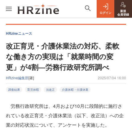
新規
ログイン
会員登録
HRzineニュース
改正育児・介護休業法の対応、柔軟
な働き方の実現は「就業時間の変
更」が4割—労務行政研究所調べ
HRzine編集部
[著]
2025/07/04 16:00
調査結果
育児休暇
法改正
介護休暇・介護休業
労務行政研究所は、4月および10月に段階的に施行さ
れている改正育児・介護休業法（以下、改正法）への企
業の対応状況について、アンケートを実施した。