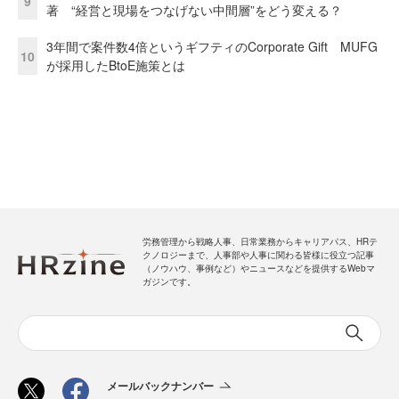
9
著 “経営と現場をつなげない中間層”をどう変える？
3年間で案件数4倍というギフティのCorporate Gift MUFG
10
が採用したBtoE施策とは
労務管理から戦略人事、日常業務からキャリアパス、HRテ
クノロジーまで、人事部や人事に関わる皆様に役立つ記事
（ノウハウ、事例など）やニュースなどを提供するWebマ
ガジンです。
メールバックナンバー