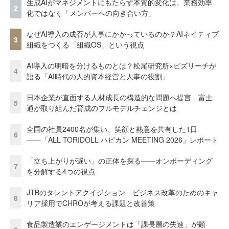
生成AIがマネジメントにもたらす本質的変化は、業務効率
2
化ではなく「メンバーへの向き合い方」
なぜAI導入の成否が人事にかかっているのか？AIネイティブ
3
組織をつくる「組織OS」という視点
AI導入の明暗を分けるものとは？松尾研究所×ビズリーチが
4
語る「AI時代の人的資本経営と人事の役割」
日本企業が直面する人材成長の構造的な問題へ提言 富士
5
通が取り組んだ育成のフルモデルチェンジとは
全国の社員2400名が集い、笑顔と熱意を共有した1日
6
――「ALL TORIDOLL ハピカン MEETING 2026」レポート
「立ち上がりが遅い」の正体を探る——オンボーディング
7
を分解する4つの視点
JTBのタレントアクイジション ビジネス改革のためのキャ
8
リア採用でCHROが考える課題と改善策
食品製造業のエンゲージメントは「課長層の失速」が顕