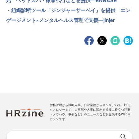
始 ヘッドスパ・家事代行などを提供—ENBASE
・
組織診断ツール「ジンジャーサーベイ」を提供 エン
ゲージメント×メンタルヘルス管理で支援—jinjer
労務管理から戦略人事、日常業務からキャリアパス、HRテ
クノロジーまで、人事部や人事に関わる皆様に役立つ記事
（ノウハウ、事例など）やニュースなどを提供するWebマ
ガジンです。