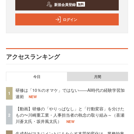
新規会員登録
無料
ログイン
アクセスランキング
今日
月間
研修は「10％のオマケ」ではない——AI時代の経験学習加
1
速術
NEW
【動画】研修の「やりっぱなし」と「行動変容」を分けた
2
もの〜川崎重工業・人事担当者の執念の取り組み～（喜瀬
川蒼太氏・坂井風太氏）
NEW
生成AIがマネジメントにもたらす本質的変化は、業務効率