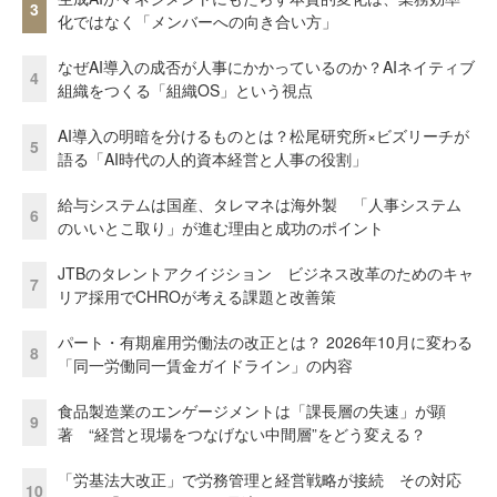
3
化ではなく「メンバーへの向き合い方」
なぜAI導入の成否が人事にかかっているのか？AIネイティブ
4
組織をつくる「組織OS」という視点
AI導入の明暗を分けるものとは？松尾研究所×ビズリーチが
5
語る「AI時代の人的資本経営と人事の役割」
給与システムは国産、タレマネは海外製 「人事システム
6
のいいとこ取り」が進む理由と成功のポイント
JTBのタレントアクイジション ビジネス改革のためのキャ
7
リア採用でCHROが考える課題と改善策
パート・有期雇用労働法の改正とは？ 2026年10月に変わる
8
「同一労働同一賃金ガイドライン」の内容
食品製造業のエンゲージメントは「課長層の失速」が顕
9
著 “経営と現場をつなげない中間層”をどう変える？
「労基法大改正」で労務管理と経営戦略が接続 その対応
10