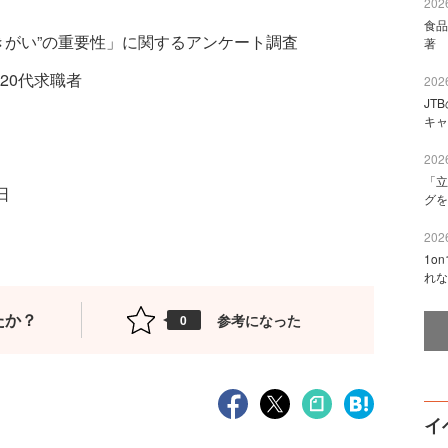
2026
食品
きがい”の重要性」に関するアンケート調査
著 
20代求職者
2026
JT
キャ
2026
「立
日
グを
2026
1o
れな
たか？
参考になった
0
イ