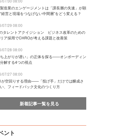
/07/30 08:00
製造業のエンゲージメントは「課長層の失速」が顕
“経営と現場をつなげない中間層”をどう変える？
/07/29 08:00
Bのタレントアクイジション ビジネス改革のための
リア採用でCHROが考える課題と改善策
/07/28 08:00
ち上がりが遅い」の正体を探る——オンボーディン
分解する4つの視点
/07/27 08:00
n1が空回りする理由——「投げ手」だけでは醸成さ
い、フィードバック文化のつくり方
新着記事一覧を見る
ベント