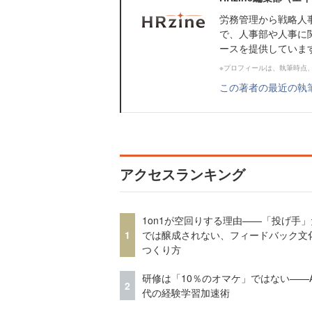
労務管理から戦略人
で、人事部や人事に
ースを提供していま
※プロフィールは、執筆時点
この著者の最近の執
アクセスランキング
1on1が空回りする理由——「投げ手
1
では醸成されない、フィードバック文
つくり方
研修は「10％のオマケ」ではない——A
2
代の経験学習加速術