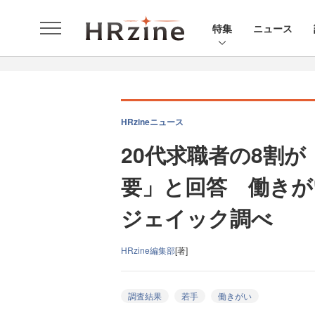
特集
ニュース
HRzineニュース
20代求職者の8割
要」と回答 働きが
ジェイック調べ
HRzine編集部
[著]
調査結果
若手
働きがい