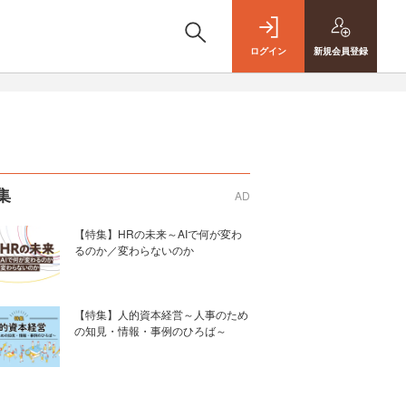
ログイン
新規
会員登録
集
AD
【特集】HRの未来～AIで何が変わ
るのか／変わらないのか
【特集】人的資本経営～人事のため
の知見・情報・事例のひろば～