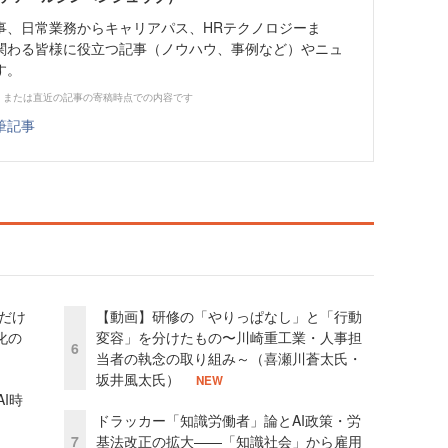
事、日常業務からキャリアパス、HRテクノロジーま
関わる皆様に役立つ記事（ノウハウ、事例など）やニュ
す。
、または直近の記事の寄稿時点での内容です
筆記事
」だけ
【動画】研修の「やりっぱなし」と「行動
化の
変容」を分けたもの〜川崎重工業・人事担
6
当者の執念の取り組み～（喜瀬川蒼太氏・
坂井風太氏）
NEW
I時
ドラッカー「知識労働者」論とAI政策・労
7
基法改正の拡大——「知識社会」から雇用