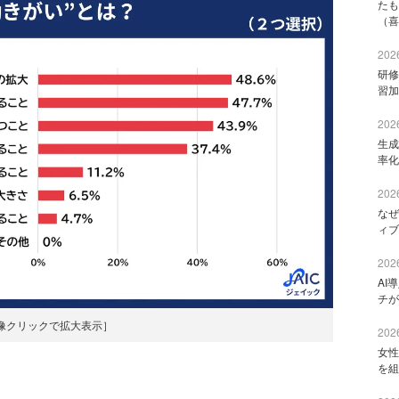
たも
（喜
2026
研修
習加
2026
生成
率化
2026
なぜ
ィブ
2026
AI
チが
像クリックで拡大表示］
2026
女性
を組