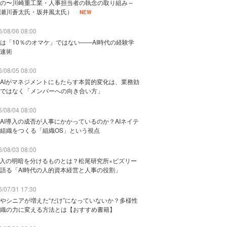
の〜川崎重工業・人事担当者の執念の取り組み～
瀬川蒼太氏・坂井風太氏）
NEW
/08/06 08:00
は「10％のオマケ」ではない——AI時代の経験学
速術
/08/05 08:00
AIがマネジメントにもたらす本質的変化は、業務効
ではなく「メンバーへの向き合い方」
/08/04 08:00
AI導入の成否が人事にかかっているのか？AIネイテ
組織をつくる「組織OS」という視点
/08/03 08:00
導入の明暗を分けるものとは？松尾研究所×ビズリー
語る「AI時代の人的資本経営と人事の役割」
/07/31 17:30
やシニアが増えた“だけ”になっていないか？多様性
織の力に変える方法とは【おすすめ書籍】