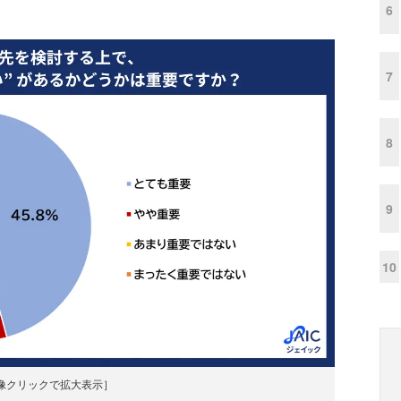
6
7
8
9
10
像クリックで拡大表示］