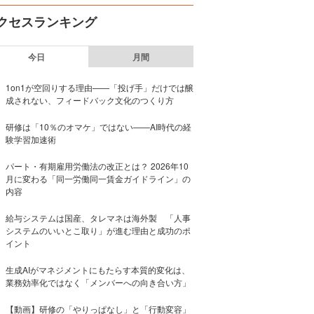
クセスランキング
今日
月間
1on1が空回りする理由——「投げ手」だけでは醸
成されない、フィードバック文化のつくり方
研修は「10％のオマケ」ではない——AI時代の経
験学習加速術
パート・有期雇用労働法の改正とは？ 2026年10
月に変わる「同一労働同一賃金ガイドライン」の
内容
給与システムは国産、タレマネは海外製 「人事
システムのいいとこ取り」が進む理由と成功のポ
イント
生成AIがマネジメントにもたらす本質的変化は、
業務効率化ではなく「メンバーへの向き合い方」
【動画】研修の「やりっぱなし」と「行動変容」