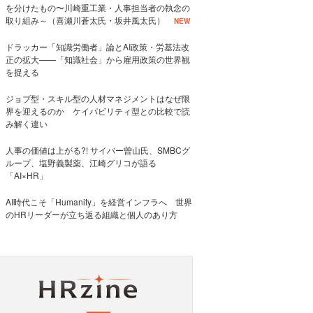
を分けたもの〜川崎重工業・人事担当者の執念の
取り組み～（喜瀬川蒼太氏・坂井風太氏）
NEW
ドラッカー「知識労働者」論とAI政策・労基法改
正の拡大——「知識社会」から雇用政策の世界観
を捉える
ジョブ型・スキル型の人材マネジメントはなぜ限
界を迎えるのか ケイパビリティ型との比較で読
み解く違い
人事の価値は上がる?! サイバー曽山氏、SMBCグ
ループ、塩野義製薬、江崎グリコが語る
「AI×HR」
AI時代こそ「Humanity」を経営インフラへ 世界
のHRリーダーが立ち返る組織と個人のあり方