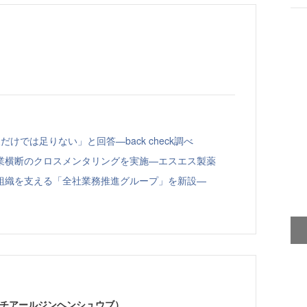
けでは足りない」と回答—back check調べ
業横断のクロスメンタリングを実施—エスエス製薬
組織を支える「全社業務推進グループ」を新設—
エイチアールジンヘンシュウブ）