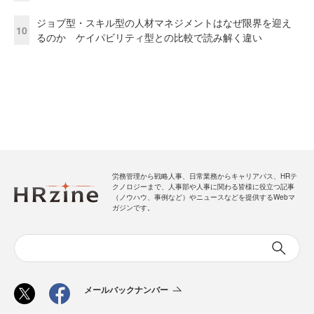
ジョブ型・スキル型の人材マネジメントはなぜ限界を迎え
10
るのか ケイパビリティ型との比較で読み解く違い
労務管理から戦略人事、日常業務からキャリアパス、HRテ
クノロジーまで、人事部や人事に関わる皆様に役立つ記事
（ノウハウ、事例など）やニュースなどを提供するWebマ
ガジンです。
メールバックナンバー