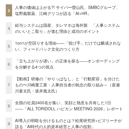
人事の価値は上がる?! サイバー曽山氏、SMBCグループ、
3
塩野義製薬、江崎グリコが語る「AI×HR」
給与システムは国産、タレマネは海外製 「人事システム
4
のいいとこ取り」が進む理由と成功のポイント
1on1が空回りする理由——「投げ手」だけでは醸成されな
5
い、フィードバック文化のつくり方
「立ち上がりが遅い」の正体を探る——オンボーディング
6
を分解する4つの視点
【動画】研修の「やりっぱなし」と「行動変容」を分けた
7
もの〜川崎重工業・人事担当者の執念の取り組み～（喜瀬
川蒼太氏・坂井風太氏）
全国の社員2400名が集い、笑顔と熱意を共有した1日
8
――「ALL TORIDOLL ハピカン MEETING 2026」レポート
AI導入の明暗を分けるものとは？松尾研究所×ビズリーチが
9
語る「AI時代の人的資本経営と人事の役割」