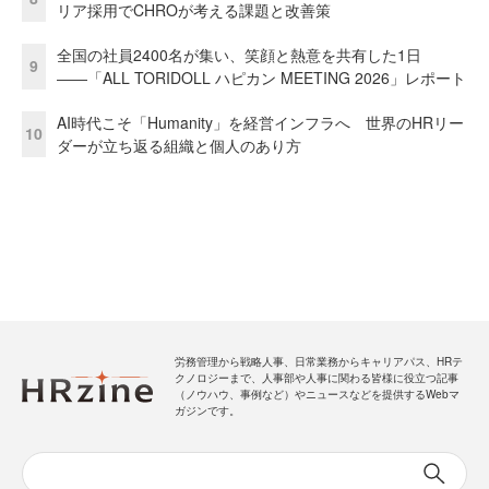
リア採用でCHROが考える課題と改善策
全国の社員2400名が集い、笑顔と熱意を共有した1日
9
――「ALL TORIDOLL ハピカン MEETING 2026」レポート
AI時代こそ「Humanity」を経営インフラへ 世界のHRリー
10
ダーが立ち返る組織と個人のあり方
労務管理から戦略人事、日常業務からキャリアパス、HRテ
クノロジーまで、人事部や人事に関わる皆様に役立つ記事
（ノウハウ、事例など）やニュースなどを提供するWebマ
ガジンです。