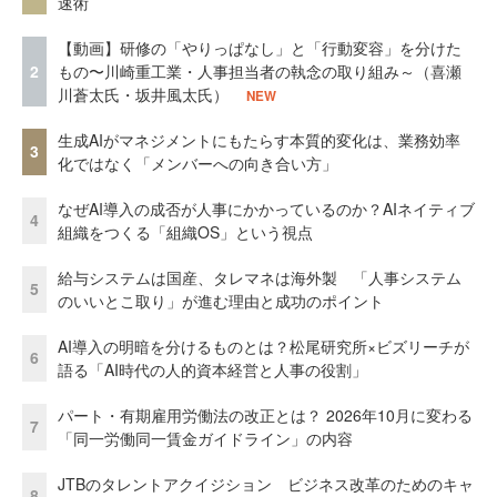
速術
【動画】研修の「やりっぱなし」と「行動変容」を分けた
2
もの〜川崎重工業・人事担当者の執念の取り組み～（喜瀬
川蒼太氏・坂井風太氏）
NEW
生成AIがマネジメントにもたらす本質的変化は、業務効率
3
化ではなく「メンバーへの向き合い方」
なぜAI導入の成否が人事にかかっているのか？AIネイティブ
4
組織をつくる「組織OS」という視点
給与システムは国産、タレマネは海外製 「人事システム
5
のいいとこ取り」が進む理由と成功のポイント
AI導入の明暗を分けるものとは？松尾研究所×ビズリーチが
6
語る「AI時代の人的資本経営と人事の役割」
パート・有期雇用労働法の改正とは？ 2026年10月に変わる
7
「同一労働同一賃金ガイドライン」の内容
JTBのタレントアクイジション ビジネス改革のためのキャ
8