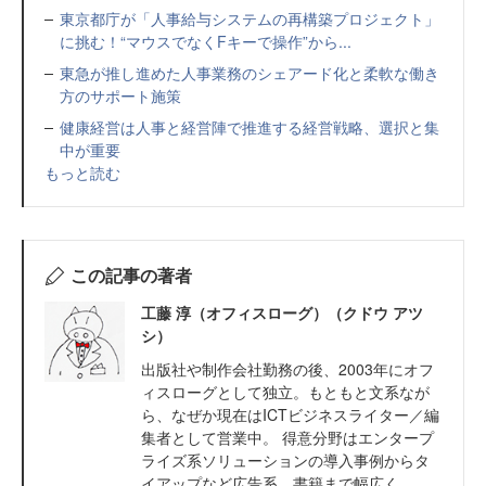
東京都庁が「人事給与システムの再構築プロジェクト」
に挑む！“マウスでなくFキーで操作”から...
東急が推し進めた人事業務のシェアード化と柔軟な働き
方のサポート施策
健康経営は人事と経営陣で推進する経営戦略、選択と集
中が重要
もっと読む
この記事の著者
工藤 淳（オフィスローグ）（クドウ アツ
シ）
出版社や制作会社勤務の後、2003年にオフ
ィスローグとして独立。もともと文系なが
ら、なぜか現在はICTビジネスライター／編
集者として営業中。 得意分野はエンタープ
ライズ系ソリューションの導入事例からタ
イアップなど広告系、書籍まで幅広く。