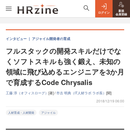
新規
ログイン
会員登録
インタビュー ｜ アジャイル開発者の育成
フルスタックの開発スキルだけでな
くソフトスキルも強く鍛え、未知の
領域に飛び込めるエンジニアを3か月
で育成するCode Chrysalis
工藤 淳（オフィスローグ）
[著] /
市古 明典（IT人材ラボ ラボ長）
[聞]
2018/12/19 06:00
人材育成・人材開発
アジャイル