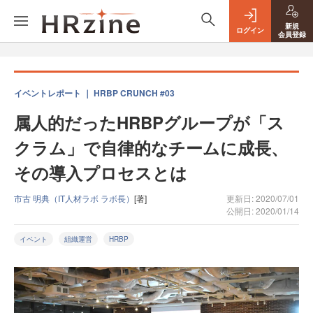
新規
ログイン
会員登録
イベントレポート ｜ HRBP CRUNCH #03
属人的だったHRBPグループが「ス
クラム」で自律的なチームに成長、
その導入プロセスとは
市古 明典（IT人材ラボ ラボ長）
[著]
更新日: 2020/07/01
公開日: 2020/01/14
イベント
組織運営
HRBP