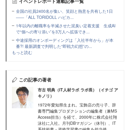
イベントレポート連載記事一覧
全国の社員2400名が集い、笑顔と熱意を共有した1日
――「ALL TORIDOLL ハピカ...
1年以内の離職率を半減させた泥臭い定着支援 生成AI
で“個への寄り添い”を3万人へ拡張でき...
中途採用のオンボーディングは「入社半年から」が本
番?! 最新調査で判明した“即戦力幻想”の...
もっと読む
この記事の著者
市古 明典（IT人材ラボ ラボ長）（イチゴ ア
キノリ）
1972年愛知県生まれ。宝飾店の売り子、辞
書専門編集プロダクションの編集者（兼MS
Access担当）を経て、2000年に株式会社翔
泳社に入社。月刊DBマガジン（休刊）、IT
系技術書・資格学習書の編集を担当後、