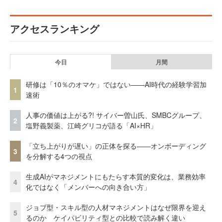
アクセスランキング
今日
月間
研修は「10％のオマケ」ではない——AI時代の経験学習加
1
速術
人事の価値は上がる?! サイバー曽山氏、SMBCグループ、
2
塩野義製薬、江崎グリコが語る「AI×HR」
「立ち上がりが遅い」の正体を探る——オンボーディング
3
を分解する4つの視点
生成AIがマネジメントにもたらす本質的変化は、業務効率
4
化ではなく「メンバーへの向き合い方」
ジョブ型・スキル型の人材マネジメントはなぜ限界を迎え
5
るのか ケイパビリティ型との比較で読み解く違い