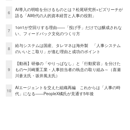
AI導入の明暗を分けるものとは？松尾研究所×ビズリーチが
6
語る「AI時代の人的資本経営と人事の役割」
1on1が空回りする理由——「投げ手」だけでは醸成されな
7
い、フィードバック文化のつくり方
給与システムは国産、タレマネは海外製 「人事システム
8
のいいとこ取り」が進む理由と成功のポイント
【動画】研修の「やりっぱなし」と「行動変容」を分けた
9
もの〜川崎重工業・人事担当者の執念の取り組み～（喜瀬
川蒼太氏・坂井風太氏）
AIエージェントを交えた組織再編 これからは「人事の時
10
代」になる——PeopleX橘氏が見通す5年後