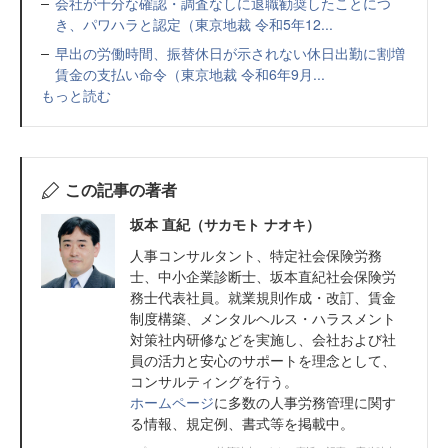
会社が十分な確認・調査なしに退職勧奨したことにつ
き、パワハラと認定（東京地裁 令和5年12...
早出の労働時間、振替休日が示されない休日出勤に割増
賃金の支払い命令（東京地裁 令和6年9月...
もっと読む
この記事の著者
坂本 直紀（サカモト ナオキ）
人事コンサルタント、特定社会保険労務
士、中小企業診断士、坂本直紀社会保険労
務士代表社員。就業規則作成・改訂、賃金
制度構築、メンタルヘルス・ハラスメント
対策社内研修などを実施し、会社および社
員の活力と安心のサポートを理念として、
コンサルティングを行う。
ホームページ
に多数の人事労務管理に関す
る情報、規定例、書式等を掲載中。