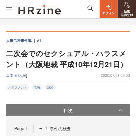
新規
ログイン
会員登録
人事労務事件簿 ｜ #1
二次会でのセクシュアル・ハラスメ
ント（大阪地裁 平成10年12月21日）
坂本 直紀
[著]
2020/07/08 06:00
ハラスメント
労務
訴訟
目次
Page
1
1. 事件の概要