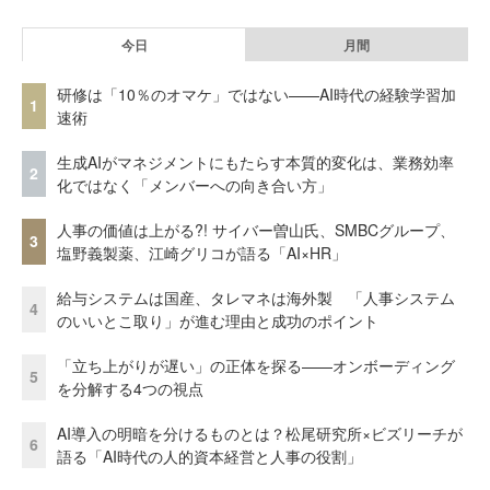
今日
月間
研修は「10％のオマケ」ではない——AI時代の経験学習加
1
速術
生成AIがマネジメントにもたらす本質的変化は、業務効率
2
化ではなく「メンバーへの向き合い方」
人事の価値は上がる?! サイバー曽山氏、SMBCグループ、
3
塩野義製薬、江崎グリコが語る「AI×HR」
給与システムは国産、タレマネは海外製 「人事システム
4
のいいとこ取り」が進む理由と成功のポイント
「立ち上がりが遅い」の正体を探る——オンボーディング
5
を分解する4つの視点
AI導入の明暗を分けるものとは？松尾研究所×ビズリーチが
6
語る「AI時代の人的資本経営と人事の役割」