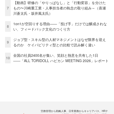
【動画】研修の「やりっぱなし」と「行動変容」を分けた
7
もの〜川崎重工業・人事担当者の執念の取り組み～（喜瀬
川蒼太氏・坂井風太氏）
1on1が空回りする理由——「投げ手」だけでは醸成されな
8
い、フィードバック文化のつくり方
ジョブ型・スキル型の人材マネジメントはなぜ限界を迎え
9
るのか ケイパビリティ型との比較で読み解く違い
全国の社員2400名が集い、笑顔と熱意を共有した1日
10
――「ALL TORIDOLL ハピカン MEETING 2026」レポート
労務管理から戦略人事、日常業務からキャリアパス、HRテ