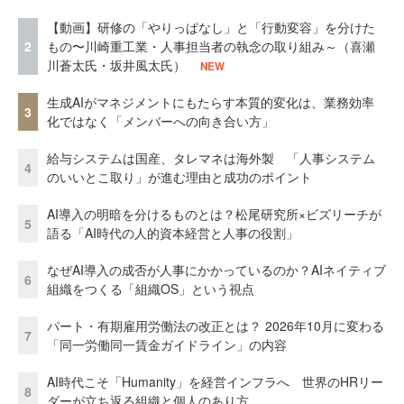
【動画】研修の「やりっぱなし」と「行動変容」を分けた
2
もの〜川崎重工業・人事担当者の執念の取り組み～（喜瀬
川蒼太氏・坂井風太氏）
NEW
生成AIがマネジメントにもたらす本質的変化は、業務効率
3
化ではなく「メンバーへの向き合い方」
給与システムは国産、タレマネは海外製 「人事システム
4
のいいとこ取り」が進む理由と成功のポイント
AI導入の明暗を分けるものとは？松尾研究所×ビズリーチが
5
語る「AI時代の人的資本経営と人事の役割」
なぜAI導入の成否が人事にかかっているのか？AIネイティブ
6
組織をつくる「組織OS」という視点
パート・有期雇用労働法の改正とは？ 2026年10月に変わる
7
「同一労働同一賃金ガイドライン」の内容
AI時代こそ「Humanity」を経営インフラへ 世界のHRリー
8
ダーが立ち返る組織と個人のあり方