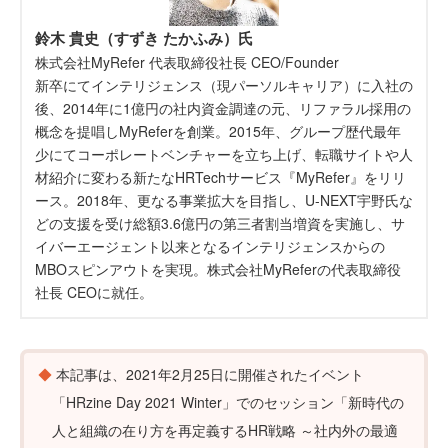
鈴木 貴史（すずき たかふみ）氏
株式会社MyRefer 代表取締役社長 CEO/Founder
新卒にてインテリジェンス（現パーソルキャリア）に入社の
後、2014年に1億円の社内資金調達の元、リファラル採用の
概念を提唱しMyReferを創業。2015年、グループ歴代最年
少にてコーポレートベンチャーを立ち上げ、転職サイトや人
材紹介に変わる新たなHRTechサービス『MyRefer』をリリ
ース。2018年、更なる事業拡大を目指し、U-NEXT宇野氏な
どの支援を受け総額3.6億円の第三者割当増資を実施し、サ
イバーエージェント以来となるインテリジェンスからの
MBOスピンアウトを実現。株式会社MyReferの代表取締役
社長 CEOに就任。
本記事は、2021年2月25日に開催されたイベント
「HRzine Day 2021 Winter」でのセッション「新時代の
人と組織の在り方を再定義するHR戦略 ～社内外の最適