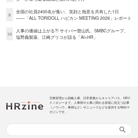
全国の社員2400名が集い、笑顔と熱意を共有した1日
9
――「ALL TORIDOLL ハピカン MEETING 2026」レポート
人事の価値は上がる?! サイバー曽山氏、SMBCグループ、
10
塩野義製薬、江崎グリコが語る「AI×HR」
労務管理から戦略人事、日常業務からキャリアパス、HRテ
クノロジーまで、人事部や人事に関わる皆様に役立つ記事
（ノウハウ、事例など）やニュースなどを提供するWebマ
ガジンです。