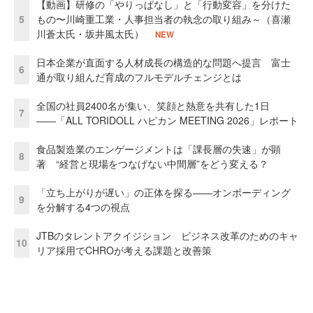
【動画】研修の「やりっぱなし」と「行動変容」を分けた
5
もの〜川崎重工業・人事担当者の執念の取り組み～（喜瀬
川蒼太氏・坂井風太氏）
NEW
日本企業が直面する人材成長の構造的な問題へ提言 富士
6
通が取り組んだ育成のフルモデルチェンジとは
全国の社員2400名が集い、笑顔と熱意を共有した1日
7
――「ALL TORIDOLL ハピカン MEETING 2026」レポート
食品製造業のエンゲージメントは「課長層の失速」が顕
8
著 “経営と現場をつなげない中間層”をどう変える？
「立ち上がりが遅い」の正体を探る——オンボーディング
9
を分解する4つの視点
JTBのタレントアクイジション ビジネス改革のためのキャ
10
リア採用でCHROが考える課題と改善策