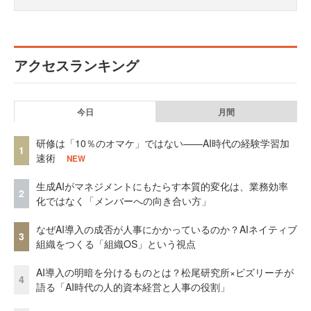
アクセスランキング
今日
月間
研修は「10％のオマケ」ではない——AI時代の経験学習加
1
速術
NEW
生成AIがマネジメントにもたらす本質的変化は、業務効率
2
化ではなく「メンバーへの向き合い方」
なぜAI導入の成否が人事にかかっているのか？AIネイティブ
3
組織をつくる「組織OS」という視点
AI導入の明暗を分けるものとは？松尾研究所×ビズリーチが
4
語る「AI時代の人的資本経営と人事の役割」