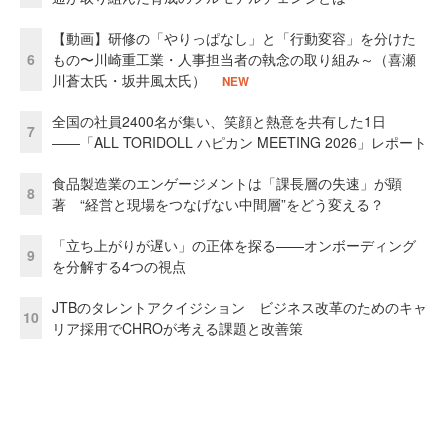
【動画】研修の「やりっぱなし」と「行動変容」を分けた
6
もの〜川崎重工業・人事担当者の執念の取り組み～（喜瀬
川蒼太氏・坂井風太氏）
NEW
全国の社員2400名が集い、笑顔と熱意を共有した1日
7
――「ALL TORIDOLL ハピカン MEETING 2026」レポート
食品製造業のエンゲージメントは「課長層の失速」が顕
8
著 “経営と現場をつなげない中間層”をどう変える？
「立ち上がりが遅い」の正体を探る——オンボーディング
9
を分解する4つの視点
JTBのタレントアクイジション ビジネス改革のためのキャ
10
リア採用でCHROが考える課題と改善策