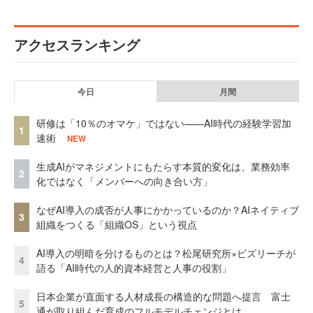
アクセスランキング
今日
月間
研修は「10％のオマケ」ではない——AI時代の経験学習加
1
速術
NEW
生成AIがマネジメントにもたらす本質的変化は、業務効率
2
化ではなく「メンバーへの向き合い方」
なぜAI導入の成否が人事にかかっているのか？AIネイティブ
3
組織をつくる「組織OS」という視点
AI導入の明暗を分けるものとは？松尾研究所×ビズリーチが
4
語る「AI時代の人的資本経営と人事の役割」
日本企業が直面する人材成長の構造的な問題へ提言 富士
5
通が取り組んだ育成のフルモデルチェンジとは