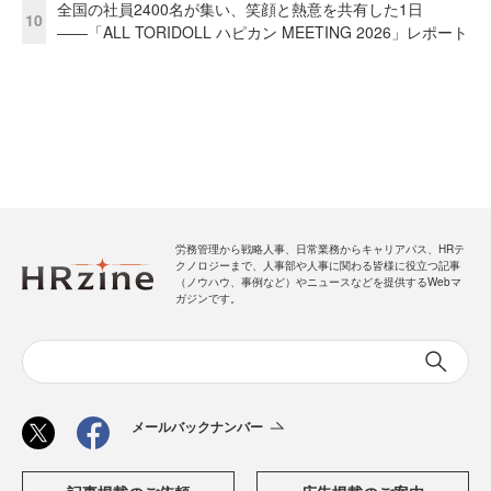
全国の社員2400名が集い、笑顔と熱意を共有した1日
10
――「ALL TORIDOLL ハピカン MEETING 2026」レポート
労務管理から戦略人事、日常業務からキャリアパス、HRテ
クノロジーまで、人事部や人事に関わる皆様に役立つ記事
（ノウハウ、事例など）やニュースなどを提供するWebマ
ガジンです。
メールバックナンバー