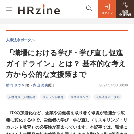
新規
ログイン
会員登録
人事法令ポータル
「職場における学び・学び直し促進
ガイドライン」とは？ 基本的な考え
方から公的な支援策まで
横内 さつき
[著] /
内山 美央
[監]
2024/04/03 08:00
人材育成・人材開発
リカレント教育
リスキリング
人事法令ポータル
DXの加速化など、企業や労働者を取り巻く環境が急速かつ広
範に変化する中で、労働者の学び・学び直し（リスキリング・リ
カレント教育）の必要性が高まっています。本記事では、職場に