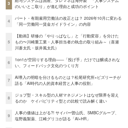
給与システムは国産、タレマネは海外製 「人事システム
3
のいいとこ取り」が進む理由と成功のポイント
パート・有期雇用労働法の改正とは？ 2026年10月に変わる
4
「同一労働同一賃金ガイドライン」の内容
【動画】研修の「やりっぱなし」と「行動変容」を分けた
5
もの〜川崎重工業・人事担当者の執念の取り組み～（喜瀬
川蒼太氏・坂井風太氏）
1on1が空回りする理由——「投げ手」だけでは醸成されな
6
い、フィードバック文化のつくり方
AI導入の明暗を分けるものとは？松尾研究所×ビズリーチが
7
語る「AI時代の人的資本経営と人事の役割」
ジョブ型・スキル型の人材マネジメントはなぜ限界を迎え
8
るのか ケイパビリティ型との比較で読み解く違い
人事の価値は上がる?! サイバー曽山氏、SMBCグループ、
9
塩野義製薬、江崎グリコが語る「AI×HR」