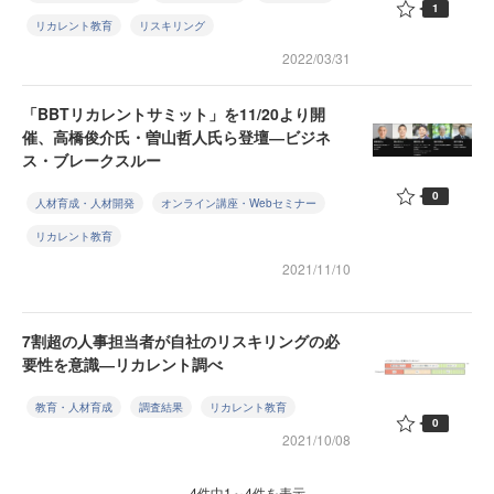
1
リカレント教育
リスキリング
2022/03/31
「BBTリカレントサミット」を11/20より開
催、高橋俊介氏・曽山哲人氏ら登壇―ビジネ
ス・ブレークスルー
0
人材育成・人材開発
オンライン講座・Webセミナー
リカレント教育
2021/11/10
7割超の人事担当者が自社のリスキリングの必
要性を意識―リカレント調べ
教育・人材育成
調査結果
リカレント教育
0
2021/10/08
4件中1～4件を表示