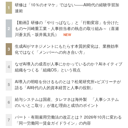
研修は「10％のオマケ」ではない——AI時代の経験学習加
1
速術
【動画】研修の「やりっぱなし」と「行動変容」を分けた
2
もの〜川崎重工業・人事担当者の執念の取り組み～（喜瀬
川蒼太氏・坂井風太氏）
NEW
生成AIがマネジメントにもたらす本質的変化は、業務効率
3
化ではなく「メンバーへの向き合い方」
なぜAI導入の成否が人事にかかっているのか？AIネイティブ
4
組織をつくる「組織OS」という視点
AI導入の明暗を分けるものとは？松尾研究所×ビズリーチが
5
語る「AI時代の人的資本経営と人事の役割」
給与システムは国産、タレマネは海外製 「人事システム
6
のいいとこ取り」が進む理由と成功のポイント
パート・有期雇用労働法の改正とは？ 2026年10月に変わる
7
「同一労働同一賃金ガイドライン」の内容