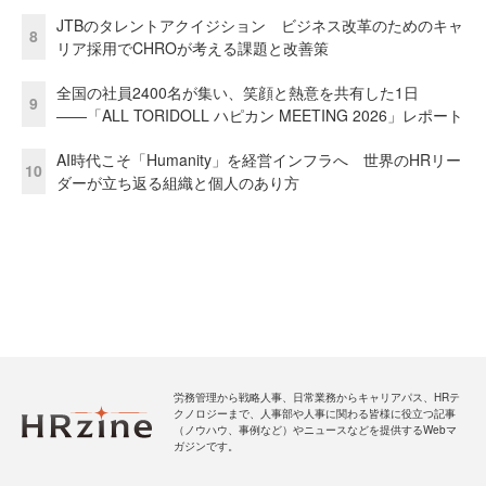
JTBのタレントアクイジション ビジネス改革のためのキャ
8
リア採用でCHROが考える課題と改善策
全国の社員2400名が集い、笑顔と熱意を共有した1日
9
――「ALL TORIDOLL ハピカン MEETING 2026」レポート
AI時代こそ「Humanity」を経営インフラへ 世界のHRリー
10
ダーが立ち返る組織と個人のあり方
労務管理から戦略人事、日常業務からキャリアパス、HRテ
クノロジーまで、人事部や人事に関わる皆様に役立つ記事
（ノウハウ、事例など）やニュースなどを提供するWebマ
ガジンです。