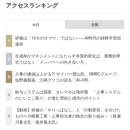
アクセスランキング
今日
月間
研修は「10％のオマケ」ではない——AI時代の経験学習加
1
速術
生成AIがマネジメントにもたらす本質的変化は、業務効率
2
化ではなく「メンバーへの向き合い方」
人事の価値は上がる?! サイバー曽山氏、SMBCグループ、
3
塩野義製薬、江崎グリコが語る「AI×HR」
給与システムは国産、タレマネは海外製 「人事システム
4
のいいとこ取り」が進む理由と成功のポイント
【動画】研修の「やりっぱなし」と「行動変容」を分けた
5
もの〜川崎重工業・人事担当者の執念の取り組み～（喜瀬
川蒼太氏・坂井風太氏）