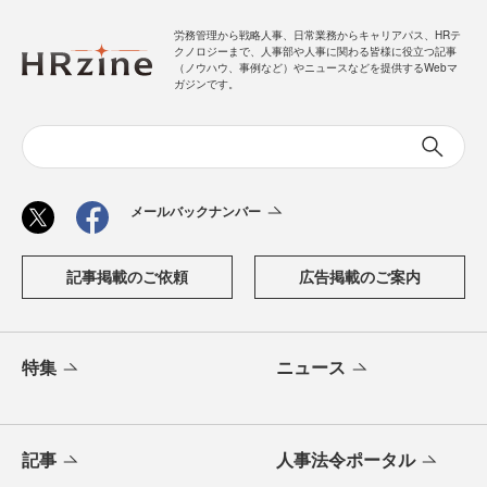
労務管理から戦略人事、日常業務からキャリアパス、HRテ
クノロジーまで、人事部や人事に関わる皆様に役立つ記事
（ノウハウ、事例など）やニュースなどを提供するWebマ
ガジンです。
メールバックナンバー
記事掲載のご依頼
広告掲載のご案内
特集
ニュース
記事
人事法令ポータル