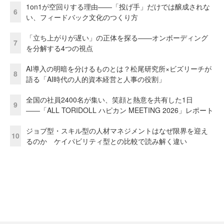
1on1が空回りする理由——「投げ手」だけでは醸成されな
6
い、フィードバック文化のつくり方
「立ち上がりが遅い」の正体を探る——オンボーディング
7
を分解する4つの視点
AI導入の明暗を分けるものとは？松尾研究所×ビズリーチが
8
語る「AI時代の人的資本経営と人事の役割」
全国の社員2400名が集い、笑顔と熱意を共有した1日
9
――「ALL TORIDOLL ハピカン MEETING 2026」レポート
ジョブ型・スキル型の人材マネジメントはなぜ限界を迎え
10
るのか ケイパビリティ型との比較で読み解く違い