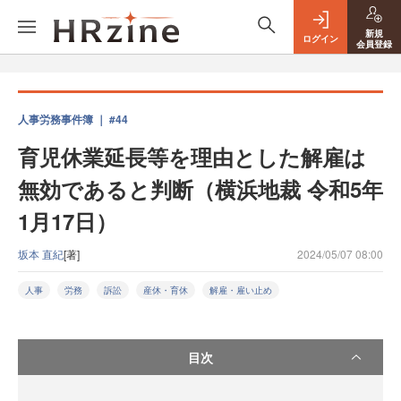
新規
ログイン
会員登録
人事労務事件簿 ｜ #44
育児休業延長等を理由とした解雇は
無効であると判断（横浜地裁 令和5年
1月17日）
坂本 直紀
[著]
2024/05/07 08:00
人事
労務
訴訟
産休・育休
解雇・雇い止め
目次