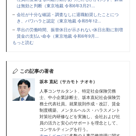
は無効と判断（東京地裁 令和6年3月21...
会社が十分な確認・調査なしに退職勧奨したことにつ
き、パワハラと認定（東京地裁 令和5年12...
早出の労働時間、振替休日が示されない休日出勤に割増
賃金の支払い命令（東京地裁 令和6年9月...
もっと読む
この記事の著者
坂本 直紀（サカモト ナオキ）
人事コンサルタント、特定社会保険労務
士、中小企業診断士、坂本直紀社会保険労
務士代表社員。就業規則作成・改訂、賃金
制度構築、メンタルヘルス・ハラスメント
対策社内研修などを実施し、会社および社
員の活力と安心のサポートを理念として、
コンサルティングを行う。
ホームページ
に多数の人事労務管理に関す