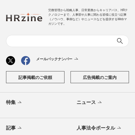
労務管理から戦略人事、日常業務からキャリアパス、HRテ
クノロジーまで、人事部や人事に関わる皆様に役立つ記事
（ノウハウ、事例など）やニュースなどを提供するWebマ
ガジンです。
メールバックナンバー
記事掲載のご依頼
広告掲載のご案内
特集
ニュース
記事
人事法令ポータル