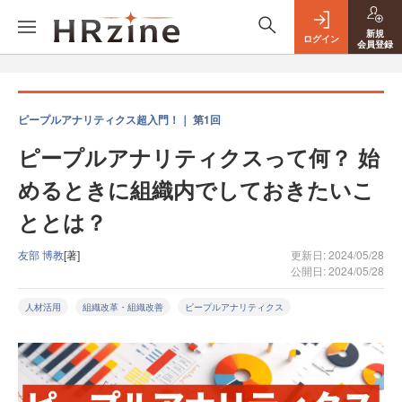
新規
ログイン
会員登録
ピープルアナリティクス超入門！｜ 第1回
ピープルアナリティクスって何？ 始
めるときに組織内でしておきたいこ
ととは？
友部 博教
[著]
更新日: 2024/05/28
公開日: 2024/05/28
人材活用
組織改革・組織改善
ピープルアナリティクス