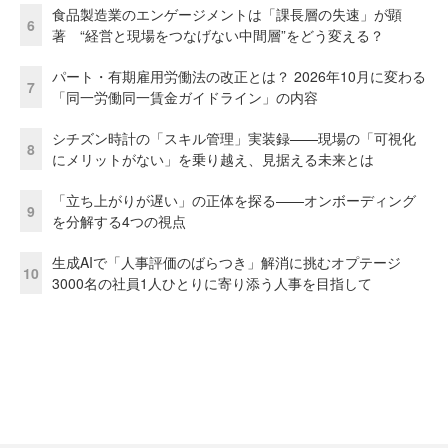
食品製造業のエンゲージメントは「課長層の失速」が顕
6
著 “経営と現場をつなげない中間層”をどう変える？
パート・有期雇用労働法の改正とは？ 2026年10月に変わる
7
「同一労働同一賃金ガイドライン」の内容
シチズン時計の「スキル管理」実装録——現場の「可視化
8
にメリットがない」を乗り越え、見据える未来とは
「立ち上がりが遅い」の正体を探る——オンボーディング
9
を分解する4つの視点
生成AIで「人事評価のばらつき」解消に挑むオプテージ
10
3000名の社員1人ひとりに寄り添う人事を目指して