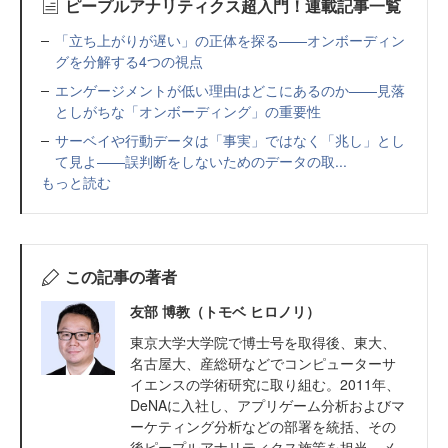
ピープルアナリティクス超入門！連載記事一覧
「立ち上がりが遅い」の正体を探る——オンボーディン
グを分解する4つの視点
エンゲージメントが低い理由はどこにあるのか——見落
としがちな「オンボーディング」の重要性
サーベイや行動データは「事実」ではなく「兆し」とし
て見よ——誤判断をしないためのデータの取...
もっと読む
この記事の著者
友部 博教（トモベ ヒロノリ）
東京大学大学院で博士号を取得後、東大、
名古屋大、産総研などでコンピューターサ
イエンスの学術研究に取り組む。2011年、
DeNAに入社し、アプリゲーム分析およびマ
ーケティング分析などの部署を統括、その
後ピープルアナリティクス施策を担当。メ