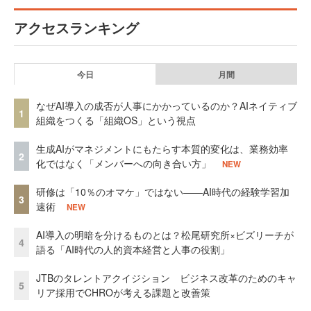
アクセスランキング
今日
月間
なぜAI導入の成否が人事にかかっているのか？AIネイティブ
1
組織をつくる「組織OS」という視点
生成AIがマネジメントにもたらす本質的変化は、業務効率
2
化ではなく「メンバーへの向き合い方」
NEW
研修は「10％のオマケ」ではない——AI時代の経験学習加
3
速術
NEW
AI導入の明暗を分けるものとは？松尾研究所×ビズリーチが
4
語る「AI時代の人的資本経営と人事の役割」
JTBのタレントアクイジション ビジネス改革のためのキャ
5
リア採用でCHROが考える課題と改善策