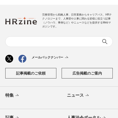
労務管理から戦略人事、日常業務からキャリアパス、HRテ
クノロジーまで、人事部や人事に関わる皆様に役立つ記事
（ノウハウ、事例など）やニュースなどを提供するWebマ
ガジンです。
メールバックナンバー
記事掲載のご依頼
広告掲載のご案内
特集
ニュース
記事
人事法令ポータル