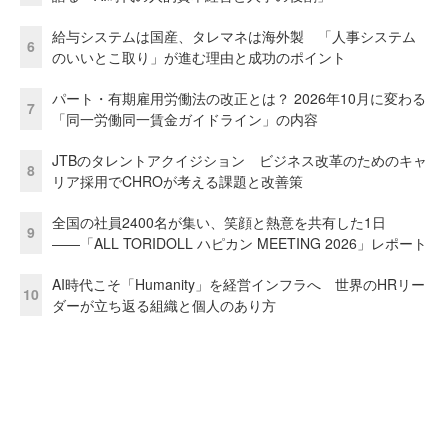
給与システムは国産、タレマネは海外製 「人事システム
6
のいいとこ取り」が進む理由と成功のポイント
パート・有期雇用労働法の改正とは？ 2026年10月に変わる
7
「同一労働同一賃金ガイドライン」の内容
JTBのタレントアクイジション ビジネス改革のためのキャ
8
リア採用でCHROが考える課題と改善策
全国の社員2400名が集い、笑顔と熱意を共有した1日
9
――「ALL TORIDOLL ハピカン MEETING 2026」レポート
AI時代こそ「Humanity」を経営インフラへ 世界のHRリー
10
ダーが立ち返る組織と個人のあり方