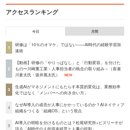
アクセスランキング
今日
月間
研修は「10％のオマケ」ではない——AI時代の経験学習加
1
速術
【動画】研修の「やりっぱなし」と「行動変容」を分けた
2
もの〜川崎重工業・人事担当者の執念の取り組み～（喜瀬
川蒼太氏・坂井風太氏）
NEW
生成AIがマネジメントにもたらす本質的変化は、業務効率
3
化ではなく「メンバーへの向き合い方」
なぜAI導入の成否が人事にかかっているのか？AIネイティブ
4
組織をつくる「組織OS」という視点
AI導入の明暗を分けるものとは？松尾研究所×ビズリーチが
5
語る「AI時代の人的資本経営と人事の役割」