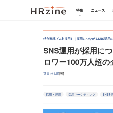
特集
ニュース
特別寄稿《人材採用》｜採用につながるSNS活用
SNS運用が採用に
ロワー100万人超
髙田 桂太郎
[著]
採用・雇用
採用マーケティング
SNS利