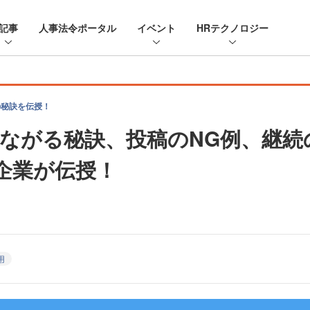
記事
人事法令ポータル
イベント
HRテクノロジー
の秘訣を伝授！
つながる秘訣、投稿のNG例、継
の企業が伝授！
用