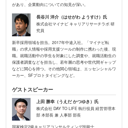
があり、企業動向についての知見が深い。
長谷川 洋介（はせがわ ようすけ）氏
株式会社マイナビ キャリアリサーチラボ 研
究員
新卒採用領域を担当。2017年中途入社。「マイナビ転
職」の求人情報や採用支援ツールの制作に携わった後、現
職。就職活動中の学生を対象にした調査や、就職活動生の
保護者調査などを担当し、若年層の思考や世代間ギャップ
などに関心を持つ。その他関心領域は、エッセンシャルワ
ーカー、SFプロトタイピングなど。
ゲストスピーカー
上田 勝幸（うえだ かつゆき）氏
株式会社 DAY TO LIFE 執行役員 経営管理本
部 本部長 兼 人事部 部長
国家検定2級キャリアコンサルティング技能士