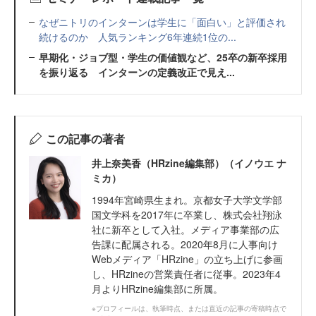
なぜニトリのインターンは学生に「面白い」と評価され
続けるのか 人気ランキング6年連続1位の...
早期化・ジョブ型・学生の価値観など、25卒の新卒採用
を振り返る インターンの定義改正で見え...
この記事の著者
井上奈美香（HRzine編集部）（イノウエ ナ
ミカ）
1994年宮崎県生まれ。京都女子大学文学部
国文学科を2017年に卒業し、株式会社翔泳
社に新卒として入社。メディア事業部の広
告課に配属される。2020年8月に人事向け
Webメディア「HRzine」の立ち上げに参画
し、HRzineの営業責任者に従事。2023年4
月よりHRzine編集部に所属。
※プロフィールは、執筆時点、または直近の記事の寄稿時点で