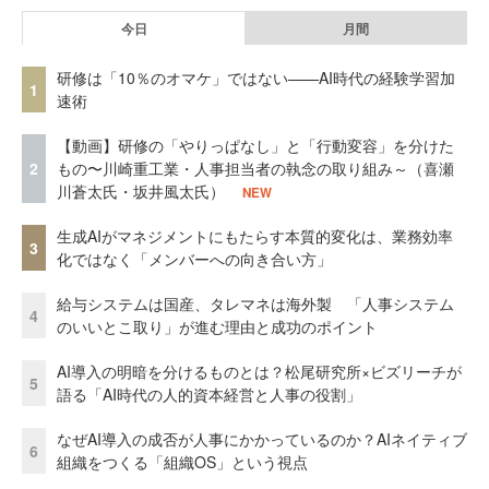
今日
月間
研修は「10％のオマケ」ではない——AI時代の経験学習加
1
速術
【動画】研修の「やりっぱなし」と「行動変容」を分けた
2
もの〜川崎重工業・人事担当者の執念の取り組み～（喜瀬
川蒼太氏・坂井風太氏）
NEW
生成AIがマネジメントにもたらす本質的変化は、業務効率
3
化ではなく「メンバーへの向き合い方」
給与システムは国産、タレマネは海外製 「人事システム
4
のいいとこ取り」が進む理由と成功のポイント
AI導入の明暗を分けるものとは？松尾研究所×ビズリーチが
5
語る「AI時代の人的資本経営と人事の役割」
なぜAI導入の成否が人事にかかっているのか？AIネイティブ
6
組織をつくる「組織OS」という視点