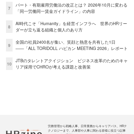
パート・有期雇用労働法の改正とは？ 2026年10月に変わる
7
「同一労働同一賃金ガイドライン」の内容
AI時代こそ「Humanity」を経営インフラへ 世界のHRリー
8
ダーが立ち返る組織と個人のあり方
全国の社員2400名が集い、笑顔と熱意を共有した1日
9
――「ALL TORIDOLL ハピカン MEETING 2026」レポート
JTBのタレントアクイジション ビジネス改革のためのキャ
10
リア採用でCHROが考える課題と改善策
労務管理から戦略人事、日常業務からキャリアパス、HRテ
クノロジーまで、人事部や人事に関わる皆様に役立つ記事