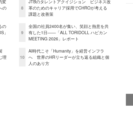
的変
JTBのタレントアクイジション ビジネス改
への
8
革のためのキャリア採用でCHROが考える
課題と改善策
るの
全国の社員2400名が集い、笑顔と熱意を共
OS」
9
有した1日――「ALL TORIDOLL ハピカン
MEETING 2026」レポート
外製
AI時代こそ「Humanity」を経営インフラ
む理
10
へ 世界のHRリーダーが立ち返る組織と個
人のあり方