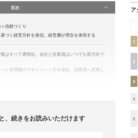
目次
ア
動＝信頼づくり
に基づく経営方針を発信。経営層が理念を体現する
1
情報はすべて透明化。会社と従業員はいつでも双方向で
2
ャーと管理職のマネジメント力を強化。従業員へ充実し
3
4
と、
続きをお読みいただけます
5