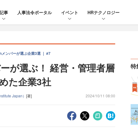
記事
人事法令ポータル
イベント
HRテクノロジー
nメンバーが選ぶ企業3選 ｜ #7
ンバーが選ぶ！ 経営・管理者層
特
めた企業3社
itute Japan）
[著]
2024/10/11 08:00