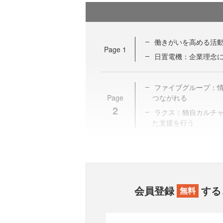
働きがいを高める活
Page
1
日置電機：企業理念
ファイブグループ：
Page
つながれる
2
ラクス：独自カルチ
た支援を行う
会員登録
する
無料