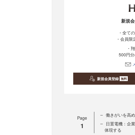
新規会
・全ての
・会員限
・翔
500円
新規会員登録
無料
働きがいを高
Page
日置電機：企
1
体現する