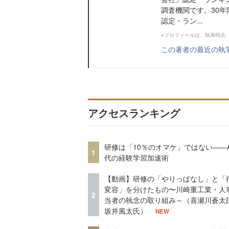
調査機関です。30
認定・ラン...
※プロフィールは、執筆時点
この著者の最近の執
アクセスランキング
研修は「10％のオマケ」ではない——A
1
代の経験学習加速術
【動画】研修の「やりっぱなし」と「
変容」を分けたもの〜川崎重工業・人
2
当者の執念の取り組み～（喜瀬川蒼太
坂井風太氏）
NEW