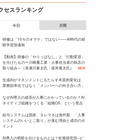
クセスランキング
今日
月間
研修は「10％のオマケ」ではない——AI時代の経
験学習加速術
【動画】研修の「やりっぱなし」と「行動変容」
を分けたもの〜川崎重工業・人事担当者の執念の
取り組み～（喜瀬川蒼太氏・坂井風太氏）
NEW
生成AIがマネジメントにもたらす本質的変化は、
業務効率化ではなく「メンバーへの向き合い方」
なぜAI導入の成否が人事にかかっているのか？AI
ネイティブ組織をつくる「組織OS」という視点
給与システムは国産、タレマネは海外製 「人事
システムのいいとこ取り」が進む理由と成功のポ
イント
AI導入の明暗を分けるものとは？松尾研究所×ビ