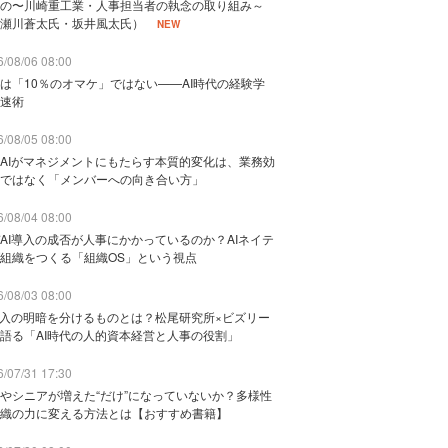
の〜川崎重工業・人事担当者の執念の取り組み～
瀬川蒼太氏・坂井風太氏）
NEW
/08/06 08:00
は「10％のオマケ」ではない——AI時代の経験学
速術
/08/05 08:00
AIがマネジメントにもたらす本質的変化は、業務効
ではなく「メンバーへの向き合い方」
/08/04 08:00
AI導入の成否が人事にかかっているのか？AIネイテ
組織をつくる「組織OS」という視点
/08/03 08:00
導入の明暗を分けるものとは？松尾研究所×ビズリー
語る「AI時代の人的資本経営と人事の役割」
/07/31 17:30
やシニアが増えた“だけ”になっていないか？多様性
織の力に変える方法とは【おすすめ書籍】