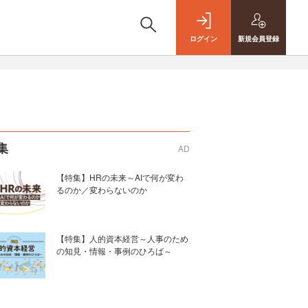
ログイン
新規
会員登録
集
AD
【特集】HRの未来～AIで何が変わ
るのか／変わらないのか
【特集】人的資本経営～人事のため
の知見・情報・事例のひろば～