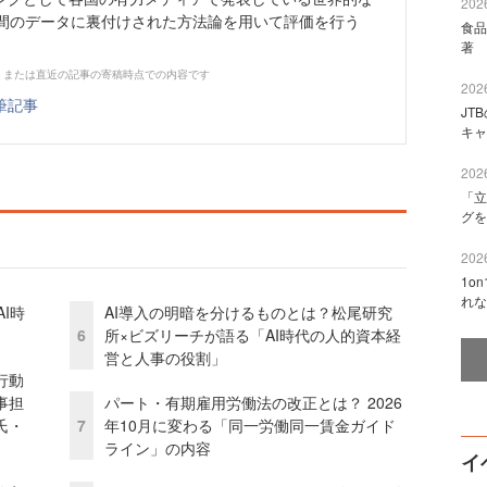
2026
年間のデータに裏付けされた方法論を用いて評価を行う
食品
著 
、または直近の記事の寄稿時点での内容です
2026
筆記事
JT
キャ
2026
「立
グを
2026
1o
れな
I時
AI導入の明暗を分けるものとは？松尾研究
6
所×ビズリーチが語る「AI時代の人的資本経
営と人事の役割」
行動
事担
パート・有期雇用労働法の改正とは？ 2026
氏・
7
年10月に変わる「同一労働同一賃金ガイド
ライン」の内容
イ