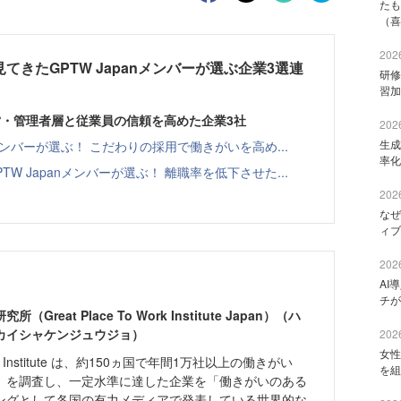
たも
（喜
2026
てきたGPTW Japanメンバーが選ぶ企業3選連
研修
習加
 経営・管理者層と従業員の信頼を高めた企業3社
2026
生成
nメンバーが選ぶ！ こだわりの採用で働きがいを高め...
率化
W Japanメンバーが選ぶ！ 離職率を低下させた...
2026
なぜ
ィブ
2026
AI
チが
reat Place To Work Institute Japan）（ハ
カイシャケンジュウジョ）
2026
女性
 Work Institute は、約150ヵ国で年間1万社以上の働きがい
を組
）を調査し、一定水準に達した企業を「働きがいのある
ングとして各国の有力メディアで発表している世界的な