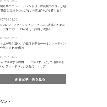
/07/30 08:00
製造業のエンゲージメントは「課長層の失速」が顕
“経営と現場をつなげない中間層”をどう変える？
/07/29 08:00
Bのタレントアクイジション ビジネス改革のための
リア採用でCHROが考える課題と改善策
/07/28 08:00
ち上がりが遅い」の正体を探る——オンボーディン
分解する4つの視点
/07/27 08:00
n1が空回りする理由——「投げ手」だけでは醸成さ
い、フィードバック文化のつくり方
新着記事一覧を見る
ベント