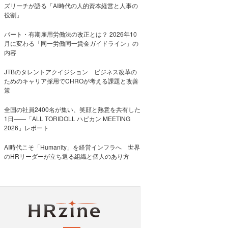
ズリーチが語る「AI時代の人的資本経営と人事の
役割」
パート・有期雇用労働法の改正とは？ 2026年10
月に変わる「同一労働同一賃金ガイドライン」の
内容
JTBのタレントアクイジション ビジネス改革の
ためのキャリア採用でCHROが考える課題と改善
策
全国の社員2400名が集い、笑顔と熱意を共有した
1日――「ALL TORIDOLL ハピカン MEETING
2026」レポート
AI時代こそ「Humanity」を経営インフラへ 世界
のHRリーダーが立ち返る組織と個人のあり方