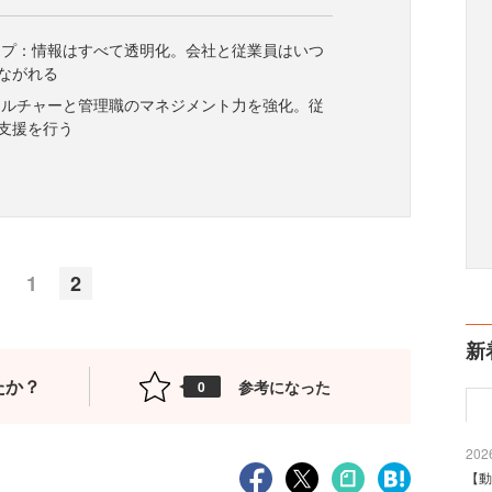
ープ：情報はすべて透明化。会社と従業員はいつ
ながれる
カルチャーと管理職のマネジメント力を強化。従
支援を行う
1
2
新
たか？
参考になった
0
2026
【動